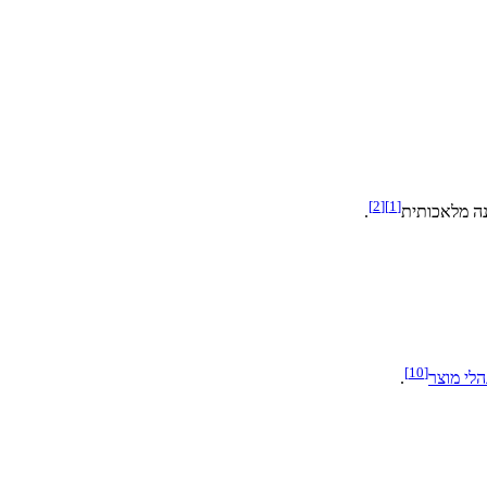
]
2
[
]
1
[
נה מלאכותית
.
]
10
[
הלי מוצר
.