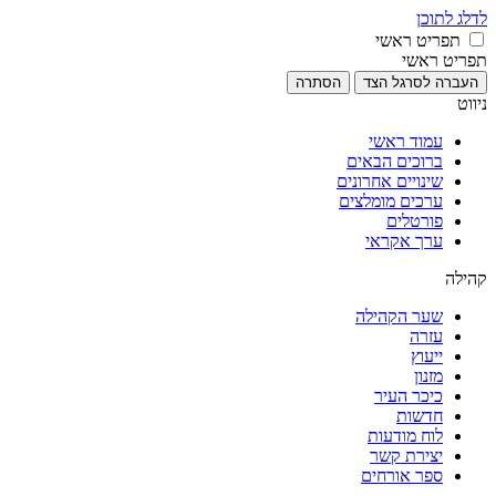
לדלג לתוכן
תפריט ראשי
תפריט ראשי
העברה לסרגל הצד
הסתרה
ניווט
עמוד ראשי
ברוכים הבאים
שינויים אחרונים
ערכים מומלצים
פורטלים
ערך אקראי
קהילה
שער הקהילה
עזרה
ייעוץ
מזנון
כיכר העיר
חדשות
לוח מודעות
יצירת קשר
ספר אורחים