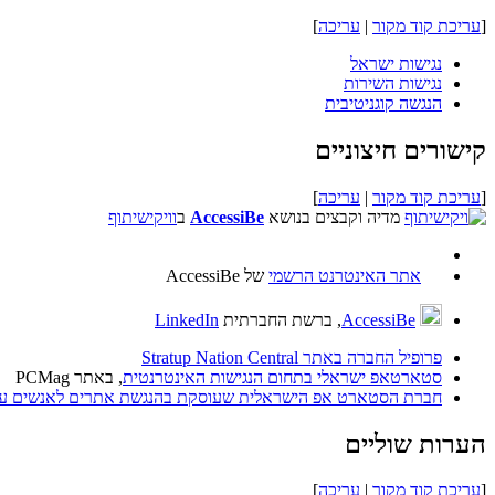
[
עריכת קוד מקור
|
עריכה
]
נגישות ישראל
נגישות השירות
הנגשה קוגניטיבית
קישורים חיצוניים
[
עריכת קוד מקור
|
עריכה
]
מדיה וקבצים בנושא
AccessiBe
ב
וויקישיתוף
אתר האינטרנט הרשמי
של AccessiBe
AccessiBe
, ברשת החברתית
LinkedIn
פרופיל החברה באתר Stratup Nation Central
סטארטאפ ישראלי בתחום הנגישות האינטרנטית
, באתר PCMag
חברת הסטארט אפ הישראלית שעוסקת בהנגשת אתרים לאנשים עם 
הערות שוליים
[
עריכת קוד מקור
|
עריכה
]