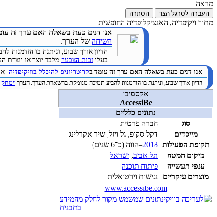
מראה
העברה לסרגל הצד
הסתרה
מתוך ויקיפדיה, האנציקלופדיה החופשית
אנו דנים כעת בשאלה האם ערך זה עומ
השיחה
של הערך.
הדיון אורך שבוע, וניתנת בו הזדמנות 
בעלי
זכות הצבעה
מלבד יוצר או יוצרת הערך. (
אנו דנים כעת בשאלה האם ערך זה עומד ב
קריטריונים להיכלל בוויקיפדיה
. א
הדיון אורך שבוע, וניתנת בו הזדמנות להביע תמיכה מנומקת בהשארת הערך. הערך
יימחק
ב
אקססיבי
AccessiBe
נתונים כלליים
סוג
חברה פרטית
מייסדים
דקל סקופ, גל ויזל, שיר אקרלינג
תקופת הפעילות
2018
–הווה (כ־6 שנים)
מיקום המטה
תל אביב
,
ישראל
ענפי תעשייה
פיתוח תוכנה
מוצרים עיקריים
נגישות וירטואלית
www.accessibe.com