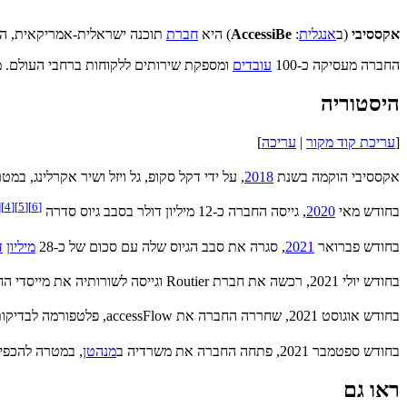
אקססיבי
(ב
אנגלית
:
AccessiBe
) היא
חברת
תוכנה ישראלית-אמריקאית, ה
החברה מעסיקה כ-100
עובדים
ומספקת שירותים ללקוחות ברחבי העולם. 
היסטוריה
[
עריכת קוד מקור
|
עריכה
]
אקססיבי הוקמה בשנת
2018
, על ידי דקל סקופ, גל ויזל ושיר אקרלינג, 
]
[
4
]
[
5
]
[
6
]
בחודש מאי
2020
, גייסה החברה כ-12 מיליון דולר בסבב גיוס סדרה A
בחודש פברואר
2021
, סגרה את סבב הגיוס שלה עם סכום של כ-28
מיליון
ד
בחודש יולי 2021, רכשה את חברת Routier וגייסה לשורותיה את מייסדי החברה גל ברקת וניב פנסו לתפקידי הנהלה
בחודש אוגוסט 2021, שחררה החברה את accessFlow, פלטפורמה לבדיקות נגישות ואת accessCampus המשמש כמרכז למידה ל
בחודש ספטמבר 2021, פתחה החברה את משרדיה ב
מנהטן
, במטרה להכפי
ראו גם