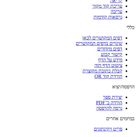
קריאה
עריכת קוד מקור
עריכה
גרסאות קודמות
כללי
דפים המקושרים לכאן
שינויים בדפים המקושרים
דפים מיוחדים
קישור קבוע
מידע על הדף
ציטוט הדף הזה
קבלת כתובת מקוצרת
הורדת קוד QR
הדפסה/יצוא
יצירת ספר
הורדה כ־PDF
גרסה להדפסה
במיזמים אחרים
פריט ויקינתונים