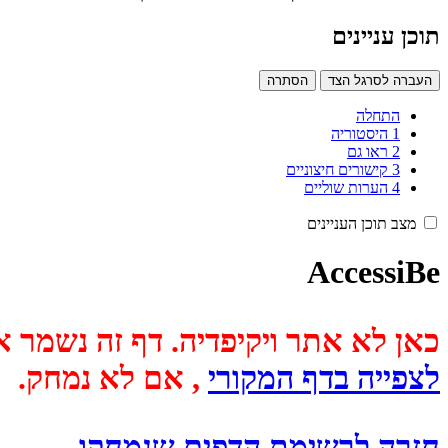
תוכן עניינים
העברה לסרגל הצד
הסתרה
התחלה
1
היסטוריה
2
ראו גם
3
קישורים חיצוניים
4
הערות שוליים
מצב תוכן העניינים
AccessiBe
כאן לא אתר ויקיפדיה. דף זה נשמר אוטומטית מכיוון שבתאריך
לצפייה בדף המקורי
, אם לא נמחק.
חזרה לרשימת הדפים שנמחקו