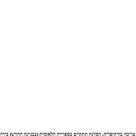
. הסדנה תתקיים בספרייה הלאומית (בבניינה החדש) בירושלים ביום שישי, 06.12.24, בשעה 