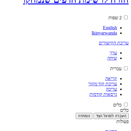
2 שפות
English
Ikinyarwanda
עריכת הקישורים
ערך
שיחה
עברית
קריאה
עריכת קוד מקור
עריכה
גרסאות קודמות
כלים
כלים
העברה לסרגל הצד
הסתרה
פעולות