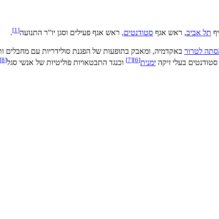
]
1
[
יף
תל אביב
, ראש אגף
סטודנטים
, ראש אגף פעילים וסגן יו"ר התנועה
.
סתה לטרור
באקדמיה, ומאבק בתופעות של הפגנת סולידריות עם מחבלים ות
]
8
[
]
7
[
]
6
[
טודנטים בעלי זיקה
ימנית
וכנגד התבטאויות פוליטיות של אנשי סגל