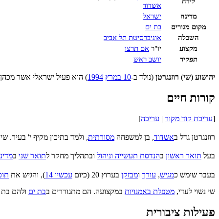
לידה
אשדוד
מדינה
ישראל
מקום מגורים
בת ים
השכלה
אוניברסיטת תל אביב
מקצוע
יו"ר
אם תרצו
תפקיד
יושב ראש
יהושוע
(
שי
)
רוזנגרטן
(נולד ב-
10 במרץ
1994
) הוא פעיל ישראלי אשר מכהן 
קורות חיים
[
עריכת קוד מקור
|
עריכה
]
רוזנגרטן גדל ב
אשדוד
, בן למשפחה
מסורתית
, ולמד בתיכון מקיף י' בעיר. שי
בעל
תואר ראשון
ב
הנדסת תעשייה וניהול
ובתהליך מחקר ל
תואר שני
ב
מדיני
בעבר שימש כ
מגיש
,
עורך
ו
מבזקן
בערוץ 20 (כיום
עכשיו 14
), והגיש את
תוכ
שי נשוי לעדי,
מטפלת באמנויות
במקצועה. הם מתגוררים ב
בת ים
ולהם בת 
פעילות ציבורית