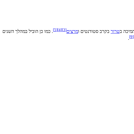
]
5
[
]
4
[
]
3
[
מיכה ב
טרור
בקרב סטודנטים ו
מרצים
. כמו כן הוביל במהלך השנים
]
9
[
.