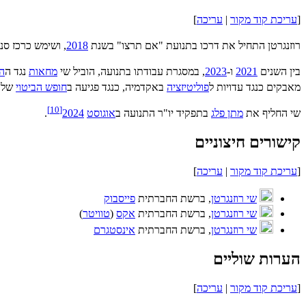
[
עריכת קוד מקור
|
עריכה
]
רוזנגרטן התחיל את דרכו בתנועת "אם תרצו" בשנת
2018
, ושימש כרכז סנ
בין השנים
2021
ו-
2023
, במסגרת עבודתו בתנועה, הוביל שי
מחאות
נגד ה
ה
מאבקים כנגד עדויות ל
פוליטיזציה
באקדמיה, כנגד פגיעה ב
חופש הביטוי
של ס
]
10
[
שי החליף את
מתן פלג
בתפקיד יו"ר התנועה ב
אוגוסט
2024
.
קישורים חיצוניים
[
עריכת קוד מקור
|
עריכה
]
שי רוזנגרטן
, ברשת החברתית
פייסבוק
שי רוזנגרטן
, ברשת החברתית
אקס
(
טוויטר
)
שי רוזנגרטן
, ברשת החברתית
אינסטגרם
הערות שוליים
[
עריכת קוד מקור
|
עריכה
]