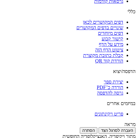
גרסאות קודמות
כללי
דפים המקושרים לכאן
שינויים בדפים המקושרים
דפים מיוחדים
קישור קבוע
מידע על הדף
ציטוט הדף הזה
קבלת כתובת מקוצרת
הורדת קוד QR
הדפסה/יצוא
יצירת ספר
הורדה כ־PDF
גרסה להדפסה
במיזמים אחרים
פריט ויקינתונים
מראה
העברה לסרגל הצד
הסתרה
מתוך ויקיפדיה, האנציקלופדיה החופשית