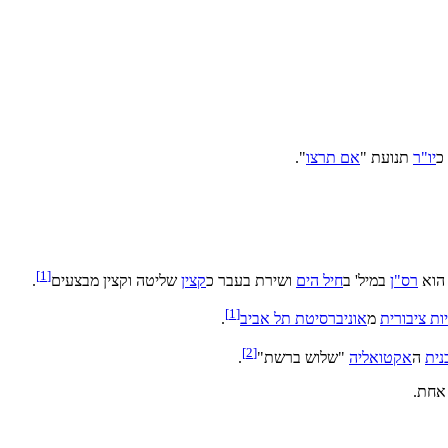
כ
יו"ר
תנועת "
אם תרצו
".
]
1
[
 הוא
רס"ן
במיל' ב
חיל הים
ושירת בעבר כ
קצין
שליטה וקצין מבצעים
.
]
1
[
ות ציבורית
מ
אוניברסיטת תל אביב
.
]
2
[
נית
ה
אקטואליה
"שלוש ברשת"
.
אחת.