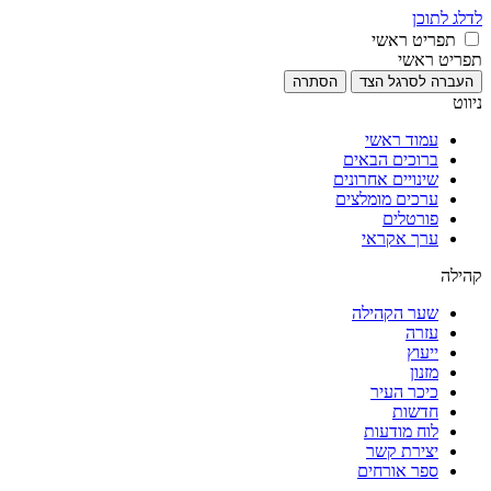
לדלג לתוכן
תפריט ראשי
תפריט ראשי
העברה לסרגל הצד
הסתרה
ניווט
עמוד ראשי
ברוכים הבאים
שינויים אחרונים
ערכים מומלצים
פורטלים
ערך אקראי
קהילה
שער הקהילה
עזרה
ייעוץ
מזנון
כיכר העיר
חדשות
לוח מודעות
יצירת קשר
ספר אורחים