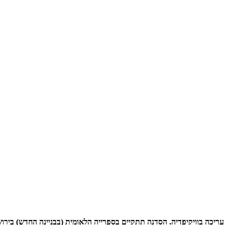
. הסדנה תתקיים בספרייה הלאומית (בבניינה החדש) בירושלים ביום שישי, 06.12.24, בשעה 