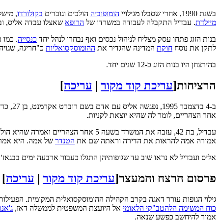
בשנת 1990, אחרי שסבלו מגילויי
הומופוביה
הולכים וגוברים
בקולורדו
, מישל
מיילדת
. עבדיל התקבלה לעבודה במשרדו של
הרופא
שאצלו עבדה אליס, וב
בנות הזוג פתחו עסק מצליח לניהול נכסים ואף נבחרו לנהל יחד
כנסייה
. כמו 
לתקן את נוסח
חוקת
המדינה שהגדיר את
ההומוסקסואליות
כ"חריגה, שגויה, לא טבעית 
בהירצחן היו בנות הזוג כ-12 שנים יחד.
הרציחות
[
עריכת קוד מקור
|
עריכה
]
ב-4 בדצמבר 1995, נפגשה אליס עם אדם בשם רוברט אקרמנט, בן 27, כדי להראות לו דירה.
אחר הצהריים, לומר לה שהיא יוצאת לקניות.
עבדיל, בת 42, עזבה את המשרד בשעה 5
אמורה אמה להראות את הדירה וראתה שם את
הטנדר
של אמה. היא אמרה
אליס ועבדיל לא נראו שוב עד שגופותיהן התגלו כעבור ארבעה ימים בבגאז' 
פרסום הרצח והמעצר
[
עריכת קוד מקור
|
עריכה
]
גילוי הגופות עורר דאגה בקרב הקהילה ההומוסקסואלית המקומית. הפעילות ש
כוח המשימה הלהטב"קי הלאומי
אל היועצת המשפטית לממשלה דאז,
ג'אנט
אמור להיחשב כפשע שנאה.