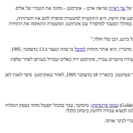
 של
עד ראייה
שראה אדם – אקרמנט – מחנה את הטנדר של אליס.
ביצע את הרצח, היא התקשרה למשטרה וסיפרה להם את חשדותיה,
שו במהלך המעבר למדפורד עם אקרמנט. המשטרה התאימה את התוויות
כרגע, הבן שלי חולה."
למוטל
בו שהה ונעצר ב-13 בדצמבר, 1995.
יהיו מיועדים עבורו, אקרמנט ירה באליס ועבדיל בעורפן לאחר שלפת
אקרמנט הודה גם בהריגתו של סקוט ג'ורג' מויסליה, קליפורניה, בתאריך 3 באוקטובר 1995 והשלכת גופתו אל פיר מכרה הנמצא מחוץ לחווה של אביו ליד סטוקטון. בתאריך 18 בדצמבר 1995, לאחר שאקרמנט סיפר לאביו לאן
שבסן פרנסיסקו
. בהמשך, עבד כמנהל תפעול מחוזי בעסק הובלות
למצוא עבודה ולהשיג ביטחון כלכלי.
כדי לבקר אותה.