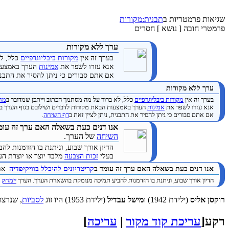
שגיאות פרמטריות ב
תבנית:מקורות
פרמטרי חובה [ נושא ] חסרים
ערך ללא מקורות
בערך זה אין
מקורות ביבליוגרפיים
כלל, לא
אנא עזרו לשפר את
אמינות
הערך באמצעות
אם אתם סבורים כי ניתן להסיר את התבנית
ערך ללא מקורות
בערך זה אין
מקורות ביבליוגרפיים
כלל, לא ברור על מה מסתמך הכתוב וייתכן שמדובר ב
מחק
אנא עזרו לשפר את
אמינות
הערך באמצעות הבאת מקורות לדברים ושילובם בגוף הערך ב
אם אתם סבורים כי ניתן להסיר את התבנית, ניתן לציין זאת ב
דף השיחה
.
אנו דנים כעת בשאלה האם ערך זה עומ
השיחה
של הערך.
הדיון אורך שבוע, וניתנת בו הזדמנות 
בעלי
זכות הצבעה
מלבד יוצר או יוצרת הערך. (
אנו דנים כעת בשאלה האם ערך זה עומד ב
קריטריונים להיכלל בוויקיפדיה
. א
הדיון אורך שבוע, וניתנת בו הזדמנות להביע תמיכה מנומקת בהשארת הערך. הערך
יימחק
ב
רוקסן אליס
(ילידת 1942) ו
מישל עבדיל
(ילידת 1953) היו זוג
לסביות
, שנרצח
רקע
[
עריכת קוד מקור
|
עריכה
]