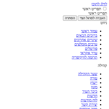
לדלג לתוכן
תפריט ראשי
תפריט ראשי
העברה לסרגל הצד
הסתרה
ניווט
עמוד ראשי
ברוכים הבאים
שינויים אחרונים
ערכים מומלצים
פורטלים
ערך אקראי
תרומה לוויקיפדיה
קהילה
שער הקהילה
עזרה
ייעוץ
מזנון
כיכר העיר
חדשות
לוח מודעות
יצירת קשר
ספר אורחים