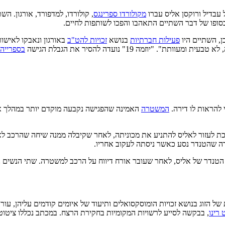
 עבדיל ורוקסן אליס עברו
מקולורדו ספרינגס
, קולורדו, למדפורד, אורגון. ה
סופו של דבר השתיים התאהבו והפכו לשותפות לחיים.
כן, השתיים היו
פעילות חברתיות
בנושא
זכויות להט"ב
ומעוותת". "יוזמה 19" נועדה להסיר את הגבלת הגישה
בספרייה
המשטרה
 אחר הצהריים ואמרה שהיא הולכת לעזור לאליס להתניע את מכוניתה, לאחר שקיבלה ממנה 
 שהטנדר נסע כאשר ניסתה לעקוב אחריו.
הטנדר של אליס, לאחר שעובר אורח דיווח על הרכב למשטרה. שתי הנשים נקשרו
ל הזוג בנושא זכויות הומוסקסואלים ותיעוד של איומים קודמים עליהן, עור
 רינו
, בבקשה לסייע לרשויות המקומיות בחקירת הרצח. במכתב נכללו ציטו