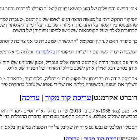
אופי הפשע והפעילות של הזוג בנושא זכויות להט"ב הובילו לפרסום נרחב
הסיקור התקשורתי על מעשה הרצח הגיע לאימו של אקרמנט, שעברה למדפו
שהתבססו בין השאר על התנהגותו המוזרה של בנה ועל דמיונו לקלסתרון
הכתובות לאלה שעל הקופסאות ששימשו לכיסוי גופותיהן של הנשים.
כך סיפרה האם לעיתון המקומי: "התקשרתי למשטרה כי אני צריכה להסתכל ל
המשטרה יצרה קשר עם הרשויות המקומיות
בקליפורניה
וגילתה כי אקרמנט נמצא שם תחת חקירה
מייד עם מעצרו הודה אקרמנט ברצח אליס ועבדיל, וטען שהמניע שלו היה ש
אותן בסרט דבק ואילץ אותן לשכב בחלקו האחורי של הטנדר של אליס.
השליך את הגופה, המשטרה גילתה את שרידי גופתו של ג'ורג' בתחתית פיר 
רוברט אקרמנט
[
עריכת קוד מקור
|
עריכה
]
אקרמנט (מאי 1968-אוקטובר 2018) שירת בחיל האוויר וסיים לימודי תואר שני
בכבישים שבלוס אנג'לס. אקרמנט התפטר מעבודתו בחברת ההובלות כדי לה
תסכוליו הכלכליים נבעו גם מדחייה שקיבל על ידי חשפנית במועדון בלאס וג
מניעים
[
עריכת קוד מקור
|
עריכה
]