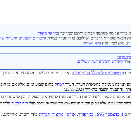
 ברור על מה מסתמך הכתוב וייתכן שמדובר ב
מחקר מקורי
.
 הבאת מקורות לדברים ושילובם בגוף הערך בצורת
קישורים חיצוניים
ו
הערות שול
, ניתן לציין זאת ב
דף השיחה
.
ר מקורי
.
צורת
קישורים חיצוניים
ו
הערות שוליים
.
ד ב
קריטריונים להיכלל בוויקיפדיה
. אתם מוזמנים לשפר ולהרחיב את הערך ע
להביע תמיכה מנומקת בהשארת הערך. הערך
יימחק
בתום שבוע ימים, אלא אם כן הובע
התבנית הוצבה בתאריך 25.05.2024).
תם מוזמנים לשפר ולהרחיב את הערך על מנת להסיר את הספקות, וכן להשתתף בדיו
תום שבוע ימים, אלא אם כן הובעה תמיכה שכזו בידי עורך או עורכת בעלי
זכות הצבעה
מלבד יוצר 
ו ב-
4 בדצמבר
1995
במדפורד
,
אורגון
,
ארצות הברית
בידי רוברט אקרמנט.