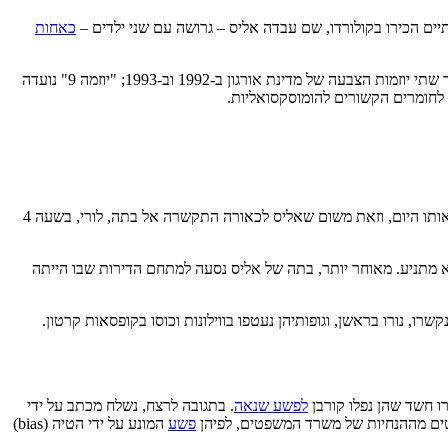
שתיים הכירו בקולורדו, שם עבדה אליס – גרושה עם שני ילדים –
כאחות
באורגון ונאבקו לאישור שתי יוזמות הצבעה של מדינת אורגון ב-1992 וב-1993; "יוזמה 9" נועדה
לחומרים הקשורים להומוסקסואליות.
האמינה שהפגישה נקבעה מוקדם יותר במהלך אותו היום, וזאת משום שאליס לכאורה התקשרה אל בתה, לורי, בשעה 4
שיחה שהרכב לא מתניע. מאוחר יותר, בתה של אליס נסעה למתחם הדירות שבו הייתה
, נורו בראשן, וגופותיהן נעטפו בווילונות וכוסו בקופסאות קרטון.
רו חשד שהן נפלו קורבן
לפשע שנאה
. בתגובה לרצח, נשלח מכתב על ידי
טים מההנחיות של משרד המשפטים, לפיהן
פשע
המונע על ידי הטיה (bias)