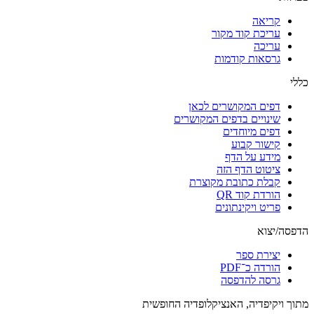
קריאה
עריכת קוד מקור
עריכה
גרסאות קודמות
כללי
דפים המקושרים לכאן
שינויים בדפים המקושרים
דפים מיוחדים
קישור קבוע
מידע על הדף
ציטוט הדף הזה
קבלת כתובת מקוצרת
הורדת קוד QR
פריט ויקינתונים
הדפסה/יצוא
יצירת ספר
הורדה כ־PDF
גרסה להדפסה
מתוך ויקיפדיה, האנציקלופדיה החופשית