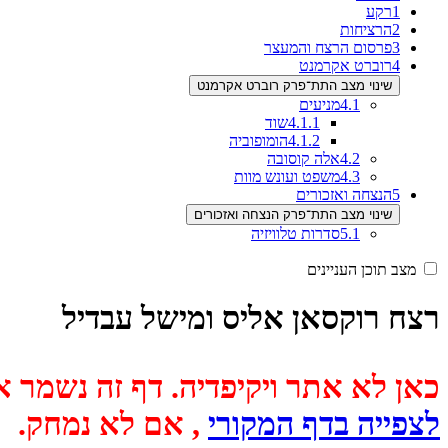
1
רקע
2
הרציחות
3
פרסום הרצח והמעצר
4
רוברט אקרמנט
שינוי מצב התת־פרק רוברט אקרמנט
4.1
מניעים
4.1.1
שוד
4.1.2
הומופוביה
4.2
אלה קוסובה
4.3
משפט ועונש מוות
5
הנצחה ואזכורים
שינוי מצב התת־פרק הנצחה ואזכורים
5.1
סדרות טלוויזיה
מצב תוכן העניינים
רצח רוקסאן אליס ומישל עבדיל
כאן לא אתר ויקיפדיה. דף זה נשמר אוטומטית מכיוון שבתאריך
לצפייה בדף המקורי
, אם לא נמחק.