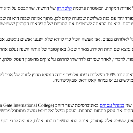
 על אודות המקרה. המשטרה פרסמה
קלסתרון
של החשוד, שהתבסס על תיאור
רד יחד עם בנה כשלושה שבועות קודם לכן. מתוך אמונה שבנה הוא זה ש
 שפורסם. היא גם הראתה לשוטרים את התוויות של קופסאות הקרטון ששימ
אלוהים בפנים. אני אעשה הכול כדי לוודא שלא ייפגעו אנשים נוספים. אבל 
, מאחר שב-3 באוקטובר של אותה השנה נעלם אחד מחבריו. הוא אותר מתחת
וד. לדבריו, לאחר שסירבו לדרישתו לחתום על צ'קים מחשבון העסק שלהן, ש
מוקשים נטוש במחוז קאלווראס שבקליפורניה.
במנהל עסקים
באוניברסיטת שער הזהב (Golden Gate International College)
קים את עסק בתחום התכנות. העסק נכשל ואקרמנט נעשה מתוסכל מכישלונו 
אס, ששמה אלה קוסובה, אותה הוא החשיב כזוגתו. אולם, לא היה לו די כסף 