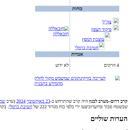
כוחות
צה"ל
פיקוד הצפון
חזבאללה
עוצבת המפץ
חטיבת כרמלי
אבדות
4 הרוגים
לא ידוע
קרב דרום–מערב לבנון
היה קרב שהתרחש ב-
23 באוקטובר
2024
(ערב
שמח
שבשטח סבוך ומיוערוביצעו ירי כלפי כוח מגדוד 222 של
חטיבת כרמלי
. בקר
הערות שוליים