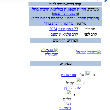
קרב דרום-מערב לבנון
מערכה:
החזית הצפונית במלחמת חרבות ברזל
(
מבצע חיצי הצפון
)
(
התמרון הקרקעי בלבנון במלחמת חרבות ברזל
)
מלחמה:
מלחמת חרבות ברזל
תאריך
23 באוקטובר
2024
קרב לפני
קרב עלמא א-שעב
הצדדים הלוחמים
ישראל
חזבאללה
מפקדים
אלוף
אורי גורדין
תא"ל
יפתח נורקין
אל"ם
דביר
דיאמונד