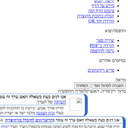
קישור קבוע
מידע על הדף
ציטוט הדף הזה
קבלת כתובת מקוצרת
הורדת קוד QR
הדפסה/יצוא
יצירת ספר
הורדה כ־PDF
גרסה להדפסה
במיזמים אחרים
פריט ויקינתונים
מראה
העברה לסרגל הצד
הסתרה
מתוך ויקיפדיה, האנציקלופדיה החופשית
אנו דנים כעת בשאלה האם ערך זה עומ
השיחה
של הערך.
הדיון אורך שבוע, וניתנת בו הזדמנות 
בעלי
זכות הצבעה
מלבד יוצר או יוצרת הערך. (
אנו דנים כעת בשאלה האם ערך זה עומד ב
קריטריונים להיכלל בוויקיפדיה
. א
הדיון אורך שבוע, וניתנת בו הזדמנות להביע תמיכה מנומקת בהשארת הערך. הערך
יימחק
ב