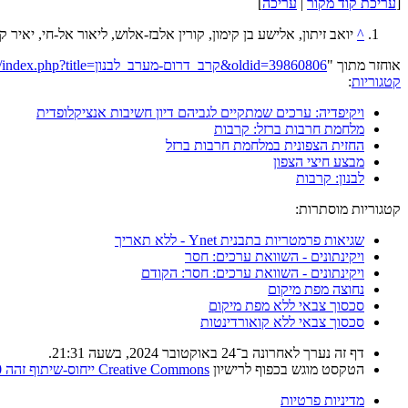
[
עריכת קוד מקור
|
עריכה
]
^
יואב זיתון, אלישע בן קימון, קורין אלבז-אלוש, ליאור אל-חי, יאיר 
אוחזר מתוך "
https://he.wikipedia.org/w/index.php?title=קרב_דרום-מערב_לבנון&oldid=39860806
קטגוריות
:
ויקיפדיה: ערכים שמתקיים לגביהם דיון חשיבות אנציקלופדית
מלחמת חרבות ברזל: קרבות
החזית הצפונית במלחמת חרבות ברזל
מבצע חיצי הצפון
לבנון: קרבות
קטגוריות מוסתרות:
שגיאות פרמטריות בתבנית Ynet - ללא תאריך
ויקינתונים - השוואת ערכים: חסר
ויקינתונים - השוואת ערכים: חסר: הקודם
נחוצה מפת מיקום
סכסוך צבאי ללא מפת מיקום
סכסוך צבאי ללא קואורדינטות
דף זה נערך לאחרונה ב־24 באוקטובר 2024, בשעה 21:31.
הטקסט מוגש בכפוף לרישיון
Creative Commons ייחוס-שיתוף זהה 4.0
מדיניות פרטיות