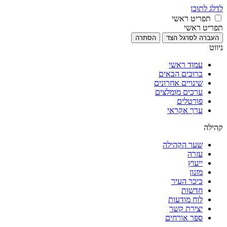
לדלג לתוכן
תפריט ראשי
תפריט ראשי
העברה לסרגל הצד
הסתרה
ניווט
עמוד ראשי
ברוכים הבאים
שינויים אחרונים
ערכים מומלצים
פורטלים
ערך אקראי
קהילה
שער הקהילה
עזרה
ייעוץ
מזנון
כיכר העיר
חדשות
לוח מודעות
יצירת קשר
ספר אורחים