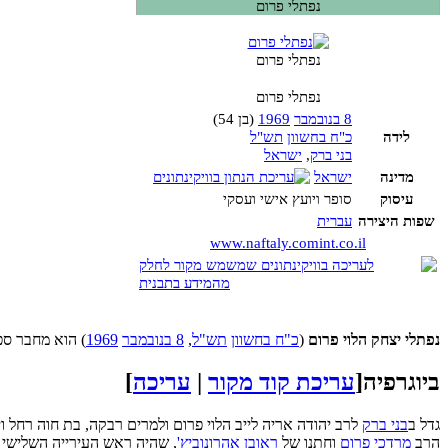
נפתלי פרום
נפתלי פרום
נפתלי פרום
8 בנובמבר
1969
(בן 54)
לידה
כ"ח בחשוון
תש"ל
בני ברק
,
ישראל
מדינה
ישראל
עיסוק
סופר ויועץ אישי ועסקי
שפות היצירה
עברית
www.naftaly.comint.co.il
נפתלי יצחק הלוי פרום
(
כ"ח בחשוון
תש"ל
,
8 בנובמבר
1969
) הוא מחבר ספ
ביוגרפיה
[
עריכת קוד מקור
|
עריכה
]
גדל ב
בני ברק
לרב יהודה אריה לייב הלוי פרום ולמרים רבקה, בת חוה רחל וי
הרב
מרדכי פרום
וחתנו של
ראובן אהרונוביץ'
, שהיה ראש העירייה השלישי ש