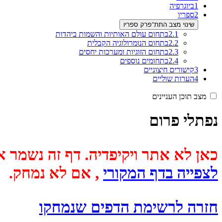
1
ביוגרפיה
2
ספריו
שינוי מצב התת־פרק ספריו
2.1
בתחום עולם האותיות והשמות ביהדות
2.2
בתחום הנומרולוגיה הקבלית
2.3
בתחום הזוגיות ומערכות יחסים
2.4
בתחומים נוספים
3
קישורים חיצוניים
4
הערות שוליים
מצב תוכן העניינים
נפתלי פרום
כאן לא אתר ויקיפדיה. דף זה נשמר אוטומטית מכיוון שבתאריך
לצפייה בדף המקורי
, אם לא נמחק.
חזרה לרשימת הדפים שנמחקו