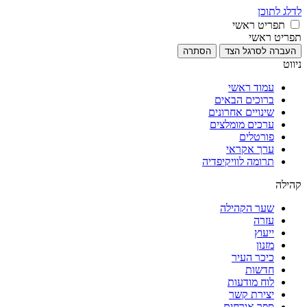
לדלג לתוכן
תפריט ראשי
תפריט ראשי
העברה לסרגל הצד
הסתרה
ניווט
עמוד ראשי
ברוכים הבאים
שינויים אחרונים
ערכים מומלצים
פורטלים
ערך אקראי
תרומה לוויקיפדיה
קהילה
שער הקהילה
עזרה
ייעוץ
מזנון
כיכר העיר
חדשות
לוח מודעות
יצירת קשר
ספר אורחים