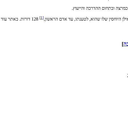
 כמרצה ובתחום ההדרכה והייעוץ.
[1]
ילן היוחסין שלו שהוא, לטענתו, עד אדם הראשון,
128 דורות. באתר עוד כ-40 אילנות יוחסין של משפחות יהודיות.
ה
]