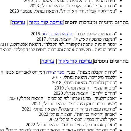
"חידת הנומרולוגיה הקבלית". הוצאת אסטרולוג, 2013
"סודות הנומרולוגיה הקבלית", הוצאת נפתלי, 2023
"נומרולוגיה קבלית ורזי האותיות". הוצאת נפתלי, נובמבר 2023
בתחום הזוגיות ומערכות יחסים
[
עריכת קוד מקור
|
עריכה
]
"הסמרטוט שהפך לגבר".
הוצאת אסטרולוג
, 2015
"הנקבה שהפכה לאישה". הוצאת נפתלי, 2017
"ספר הזוגיות אהבה ותקשורת לפי הקבלה". הוצאת אסטרולוג, 2011
"ספר הזוגיות - תקשורת אהבה ומערכות יחסים לפי הקבלה". הוצאת נפתל
בתחומים נוספים
[
עריכת קוד מקור
|
עריכה
]
"סודות הקבלה מצפת". בעניין
ספר יצירה
המיוחס לאברהם אבינו. הוצאת
"ללמוד מילדים". הוצאת נפתלי, 2017
"פתרון חלומות". הוצאת נפתלי, 2018
"ביטחון עצמי". הוצאת נפתלי, 2019
"הורים וילדים". הוצאת נפתלי, 2020
"אסטרולוגיה - מדע ואבחון לפי הכוכבים". הוצאת נפתלי, 2020
"משה רבינו ברומן היסטורי". הוצאת נפתלי, 2021
"מודעות עצמית ביהדות ובקבלה". הוצאת נפתלי, 2021
"אבחון וקריאה במזוזות". הוצאת נפתלי 2022
"איך לעשות כסף". הוצאת נפתלי 2022
"ראובן אהרונוביץ' - חייו ופועלו". הוצאת נפתלי 2022
"הסודות של המקובלים - ואודות המאסטרים הגדולים של טיבט". הוצאת 