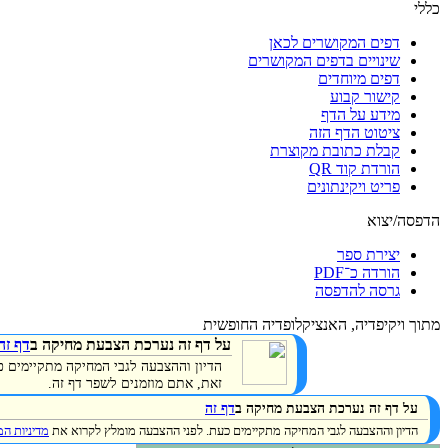
כללי
דפים המקושרים לכאן
שינויים בדפים המקושרים
דפים מיוחדים
קישור קבוע
מידע על הדף
ציטוט הדף הזה
קבלת כתובת מקוצרת
הורדת קוד QR
פריט ויקינתונים
הדפסה/יצוא
יצירת ספר
הורדה כ־PDF
גרסה להדפסה
מתוך ויקיפדיה, האנציקלופדיה החופשית
על דף זה נערכת הצבעת מחיקה ב
דף זה
הדיון וההצבעה לגבי המחיקה מתקיימים 
זאת, אתם מוזמנים לשפר דף זה.
על דף זה נערכת הצבעת מחיקה ב
דף זה
הדיון וההצבעה לגבי המחיקה מתקיימים כעת. לפני ההצבעה מומלץ לקרוא את
מדיניות ה