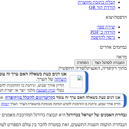
קבלת כתובת מקוצרת
הורדת קוד QR
הדפסה/יצוא
יצירת ספר
הורדה כ־PDF
גרסה להדפסה
במיזמים אחרים
מראה
העברה לסרגל הצד
הסתרה
מתוך ויקיפדיה, האנציקלופדיה החופשית
אנו דנים כעת בשאלה האם ערך זה עומ
השיחה
של הערך.
הדיון אורך שבוע, וניתנת בו הזדמנות 
בעלי
זכות הצבעה
מלבד יוצר או יוצרת הערך. (
אנו דנים כעת בשאלה האם ערך זה עומד ב
קריטריונים להיכלל בוויקיפדיה
. א
הדיון אורך שבוע, וניתנת בו הזדמנות להביע תמיכה מנומקת בהשארת הערך. הערך
יימחק
ב
נבחרת האמנים של ישראל בכדורגל
היא קבוצת כדורגל המורכבת מאמנים יש
הנבחרת הוקמה השנות התשעים, זאת במטרה לחבר בין עולם הספורט לעולם ה