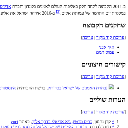
ב-2011 הקבוצה לקחה חלק באליפות העולם לאמנים בלונדון וחברת
אדידס
]
3
[
במסגרת יום התרמה של עמותת אקים,
ב-2016 אירחה ישראל את אליפות אירופה לאמנים וגם זכתה במקום הראשון.
שחקנים הקבוצה
[
עריכת קוד מקור
|
עריכה
]
אקי אבני
עמוס תמם
קישורים חיצוניים
[
עריכת קוד מקור
|
עריכה
]
נבחרת האמנים של ישראל בכדורגל
, ברשת החברתית
אינסטגרם
הערות שוליים
[
עריכת קוד מקור
|
עריכה
]
^
קרן נתנזון,
כריס מרטין, גיא אריאלי בדרך אליך
, באתר
ynet
^
סיון גולדנברג,
נבחרת האמנים של ישראל עלתה לגמר גביע העולם
, ב