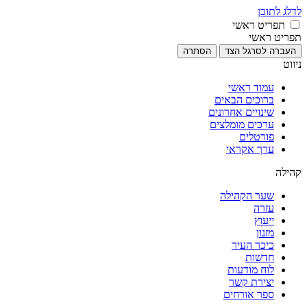
לדלג לתוכן
תפריט ראשי
תפריט ראשי
העברה לסרגל הצד
הסתרה
ניווט
עמוד ראשי
ברוכים הבאים
שינויים אחרונים
ערכים מומלצים
פורטלים
ערך אקראי
קהילה
שער הקהילה
עזרה
ייעוץ
מזנון
כיכר העיר
חדשות
לוח מודעות
יצירת קשר
ספר אורחים