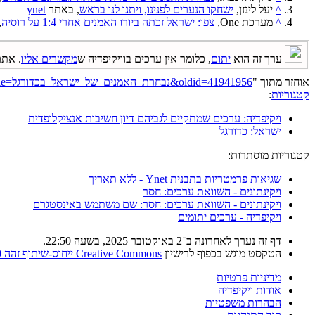
^
יעל לינזן,
ישחקו הנערים לפנינו, ויתנו לנו בראש
, באתר
ynet
^
מערכת One,
צפו: ישראל זכתה ביורו האמנים אחרי 1:4 על רוסיה
, 
ערך זה הוא
יתום
, כלומר אין ערכים בוויקיפדיה ש
מקשרים אליו
. אתם
אוחזר מתוך "
https://he.wikipedia.org/w/index.php?title=נבחרת_האמנים_של_ישראל_בכדורגל&oldid=41941956
קטגוריות
:
ויקיפדיה: ערכים שמתקיים לגביהם דיון חשיבות אנציקלופדית
ישראל: כדורגל
קטגוריות מוסתרות:
שגיאות פרמטריות בתבנית Ynet - ללא תאריך
ויקינתונים - השוואת ערכים: חסר
ויקינתונים - השוואת ערכים: חסר: שם משתמש באינסטגרם
ויקיפדיה - ערכים יתומים
דף זה נערך לאחרונה ב־2 באוקטובר 2025, בשעה 22:50.
הטקסט מוגש בכפוף לרישיון
Creative Commons ייחוס-שיתוף זהה 4.0
מדיניות פרטיות
אודות ויקיפדיה
הבהרות משפטיות