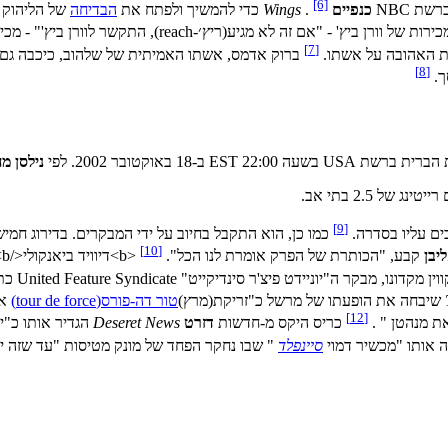
[6]
שת NBC
כנפיים
.
Wings
כדי להמשיך ולפתח את
הבדיחה
של הליהוק 
-reach), התקשר לוורן ביץ'" - מכיוון שהתירו לו לאלתר; עוד הצהיר ברקמן, "הוא אילתר לאורך כל הדרך".
[7]
ית האהובה על אשתו.
ברוק אדמס, אשתו האמיתית של שלהוב, כיכבה גם ה
[8]
ך.
נילסן מ
[9]
ים עליו בסדרה.
[10]
יבן
קבע, "הכותרת של הפרק אומרת לנו הכל".
<b>דיוויד ביאנקולי</b> '
קווין 
שיבחה את הופעתו של מרשל כ"זריקת(מרץ)
טור דה-פורס(tour de force)
או
[12]
כריס היקס מ-חדשות
דזרט
Deseret News
הגדיר אותו כ"י
 אותו "מכשיר דמוי
סיינפלד
" שבו נחקר הפחד של מונק מטיסות "עד שזה יצא מהחורים" (xhaustion