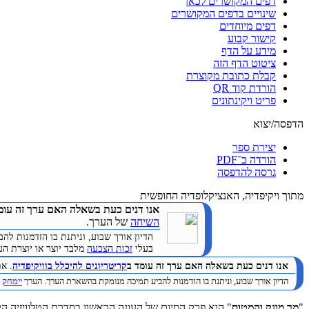
דפים המקושרים לכאן
שינויים בדפים המקושרים
דפים מיוחדים
קישור קבוע
מידע על הדף
ציטוט הדף הזה
קבלת כתובת מקוצרת
הורדת קוד QR
פריט ויקינתונים
הדפסה/יצוא
יצירת ספר
הורדה כ־PDF
גרסה להדפסה
מתוך ויקיפדיה, האנציקלופדיה החופשית
אנו דנים כעת בשאלה האם ערך זה עומ
השיחה
של הערך.
הדיון אורך שבוע, וניתנת בו הזדמנות 
בעלי
זכות הצבעה
מלבד יוצר או יוצרת הערך. (
אנו דנים כעת בשאלה האם ערך זה עומד ב
קריטריונים להיכלל בוויקיפדיה
. א
הדיון אורך שבוע, וניתנת בו הזדמנות להביע תמיכה מנומקת בהשארת הערך. הערך
יימחק
ב
"
מר מונק והמטוס
" הוא פרק הסיום של העונה הראשון בסדרת הטלוויזיה ה