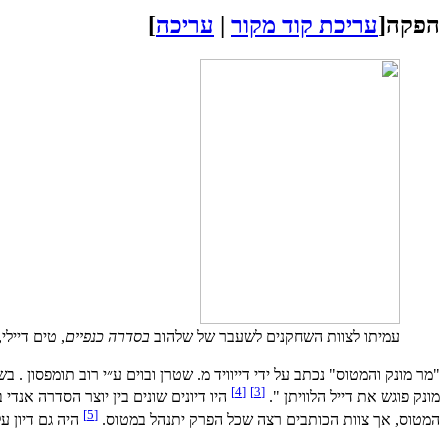
הפקה
[
עריכת קוד מקור
|
עריכה
]
עמיתו לצוות השחקנים לשעבר של שלהוב
בסדרה כנפיים
, טים דייל
"מר מונק והמטוס" נכתב על ידי דייוויד מ. שטרן ובוים ע״י רוב תומפסון .
[4]
[3]
מונק פוגש את דייל הלוויתן ".
היו דיונים שונים בין יוצר הסדרה אנד
[5]
המטוס, אך צוות הכותבים רצה שכל הפרק יתנהל במטוס.
היה גם דיון על הדקלו