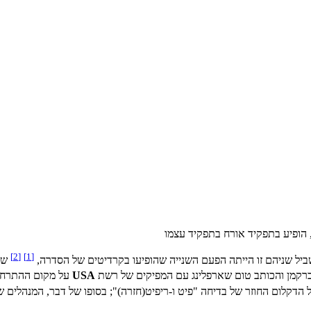
י, הופיע בתפקיד אורח בתפקיד עצמו
[2]
[1]
 בשביל שניהם זו הייתה הפעם השנייה שהופיעו בקרדיטים של הסדרה,
שכן
י ברקמן והכותב טום שארפלינג עם המפיקים של רשת
USA
על מקום ההתרחש
ם החוזר של בדיחה "פיט ו-ריפיט(חזרה)"; בסופו של דבר, המנהלים של USA "בכו מרוב צחוק" והסכימו לכלול את הסצינ