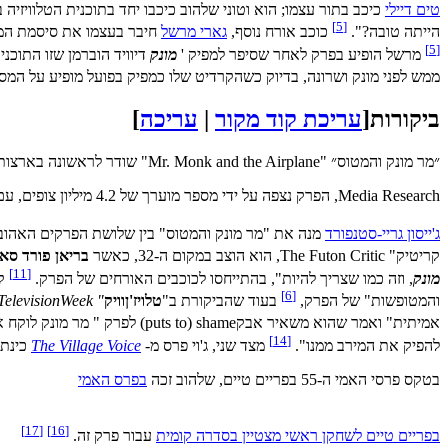
טים דיילי
כיכב בתור עצמו; הוא וטוני שלהוב כיכבו יחד בתוכנית הטלוויזיה בר
[5]
הייתה טובה?".
כוכב אורח נוסף,
גארי מרשל
חיבר בעצמו את סיסמת המכירות של וורן ביץ' - "אם זה לא מגיע(ריץ׳
[5]
מרשל הופיע בפרק לאחר שסיפר למפיק '
מונק
דיוויד הוברמן שזו התוכנ
ממש לפני מונק ושרונה, בדיוק כשהקרדיט שלו כמפיק בפועל מופיע על המס
ביקורות
[
עריכת קוד מקור
|
עריכה
]
״מר מונק והמטוס״ "Mr. Monk and the Airplane" שודר לראשונה בארצות הברית ברשת USA בשעה 22:00 EST ב-18 באוקטובר 2002. לפי
Media Research, הפרק נצפה על ידי מספר מוערך של 4.2 מיליון צופים, עם רייטינג של 2.5 בתי אב.
ג'ייסון גריי-סטנפורד
מנה את "מר מונק והמטוס" בין שלושת הפרקים האהוב
קריטיק" The Futon Critic, הוא הוצב במקום ה-32, כאשר
בריאן פורד סאל
[11]
מונק
, וזה כמו שצריך להיות", בהתייחסו לכוכבים האורחים של הפרק.
[6]
והמטופשות" של הפרק,
בעוד שהביקורת ב"
טלויז'ןוויק
" TelevisionWeek
אמיתית" ואמר שהוא משאיר אבקputs to) shame) לפרק " מר מונק לוקח את מנהטן " .
[14]
להפיק את המירב ממנו".
מצד שני, ג'וי פרס מ-
The Village Voice
כינתה
בטקס פרסי האמי ה-55 בפריים טיים, שלהוב זכה
בפרס האמי
[17]
[16]
בפריים טיים לשחקן ראשי מצטיין בסדרה קומית
עבור פרק זה.