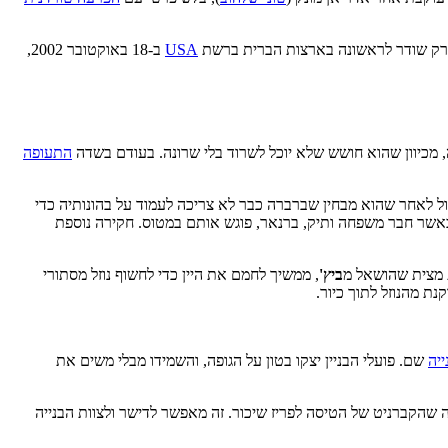
ק שודר לראשונה בארצות הברית ברשת
USA
ב-18 באוקטובר 2002,
 מכיוון שהוא חושש שלא יוכל לשרוד בלי שרונה. בעודם בשדה
התעופה
ל לאחר שהוא מבחין שברברה כבר לא צריכה לעמוד על בהונותיה כדי
שר חבר משפחה ותיק, ברנאר, פוגש אותם במטוס. חקירה נוספת
ת מצית שהושאל מ
ביץ'
, ממשיך לחמם את היין כדי לחשוף נוזל מסתורי
ת מהנוזל לתוך כיור.
יה
שם. פועלי הבניין יצקו בטון על הגופה, והשמידו מבלי משים את
שהקברניט של הטיסה לפריז שיכור. זה מאפשר לדישר ולצוות הבנייה