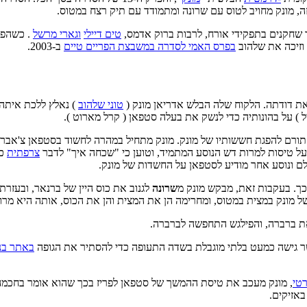
זה, מונק מחויב לטוס עם שרונה ומתמודד עם תיק רצח במטוס.
ספר שחקנים בתפקידי אורח, לרבות ברוק אדמס,
טים דיילי
וגארי מרשל
. כשהפר
בפרס האמי לסדרה במשבצת הפריים טיים
ב-2003.
ת דודתה. הלקוח שלה הבלש אדריאן מונק (
טוני שלהוב
) נאלץ ללכת איתה,
ל ) על בהונותיה כדי לנשק את בעלה סטפאן ( קרל מארוט ).
 תורם להפגת חששותיו של מונק. מונק מתחיל במהרה לחשוד בסטפאן צ'אברו
ל טיסות למרות דש הנוסע המתמיד, וטוען כי "שכחה איך" לדבר
צרפתית
כא
ם ונוסע אחר מודיע לסטפאן על החשדות של מונק.
כך. בעקבות זאת, מבקש מונק מ
שרונה
לגנוב את כוס היין של ברנאר, ובעזר
של מונק במצית במטוס, ומחרימה הן את המצית והן את הכוס, אותה היא מרוקנ
את ברברה, והפילגש התחפשה לברברה.
שר גישה כמעט בלתי מוגבלת בשדה התעופה כדי להסתיר את הגופה
באתר בני
רטי
, מונק מעכב את טיסת ההמשך של סטפאן לפריז בכך שהוא אומר בחכמה 
באזיקים.