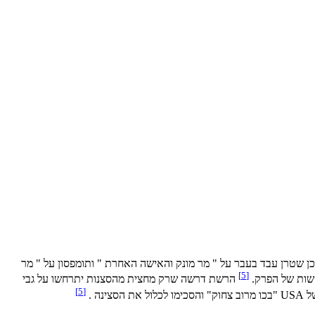
 שטרן עבד בעבר על " מר מונק והאישה האחרת " ותומפסון על " מר
[5]
ות של הפרק.
הרשת דרשה שרק מחצית מהסצנות יתרחשו על גבי
[5]
ה .