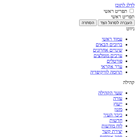
לדלג לתוכן
תפריט ראשי
תפריט ראשי
העברה לסרגל הצד
הסתרה
ניווט
עמוד ראשי
ברוכים הבאים
שינויים אחרונים
ערכים מומלצים
פורטלים
ערך אקראי
תרומה לוויקיפדיה
קהילה
שער הקהילה
עזרה
ייעוץ
מזנון
כיכר העיר
חדשות
לוח מודעות
יצירת קשר
ספר אורחים