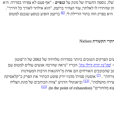
שלו, נוספה ההערה של מונק על
כנפיים
- "אף פעם לא צפיתי בסדרה. היא
[6]
יא בפרק הזה בתור הדיילת לי.
ברקמן הופיע כנוסע שנכנס למטוס
חקרי תקשורת
Nielsen
כמו כן, הוא התקבל בחיוב על ידי המבקרים. בדירוג חמישים הפרקים הטובים ביותר בסדרות טלוויזיה של 2002 של ה"פוטון
מה"ניו יורק דיילי ניוז"
הכריז "נראה שהרבה אנשים עולים למטוס עם
מקדונו, מבקר ה"יוניידט פיצ'ר סינדיקייט" United Feature Syndicate כתב שהכוכבים האורחים הם אחת מ"ההנאות הרבות המעודנות
[7]
רחת" .
אוסטין סמית' מהניו
יורק פוסט
הכתיר את הפרק כ"קלאסיקה
[13]
צירה מושלמת",
וביאנקולי הדגיש "צוות הכותבים של
מונק
הצליח
[15]
to the point of e).