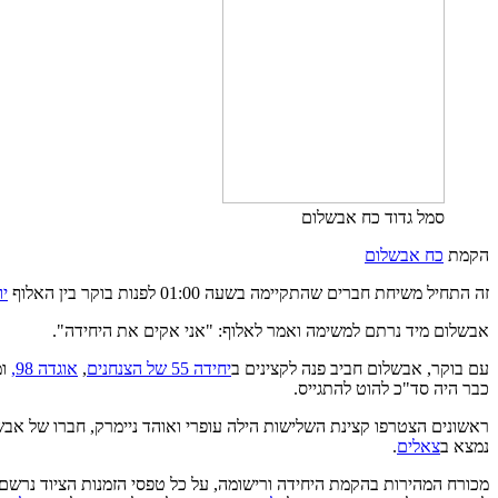
סמל גדוד כח אבשלום
הקמת
כח אבשלום
זה התחיל משיחת חברים שהתקיימה בשעה 01:00 לפנות בוקר בין האלוף
יו
אבשלום מיד נרתם למשימה ואמר לאלוף: "אני אקים את היחידה".
עם בוקר, אבשלום חביב פנה לקצינים ב
יחידה 55 של הצנחנים
,
אוגדה 98,
ומ
כבר היה סד"כ להוט להתגייס.
ראשונים הצטרפו קצינת השלישות הילה עופרי ואוהד ניימרק, חברו של אבשלום מיחידה 55. זה קרה מאוד מהר ומספר ימים לאחר הקמת הגדוד, ראשונ
נמצא ב
צאלים
.
מכורח המהירות בהקמת היחידה ורישומה, על כל טפסי הזמנות הציוד נרש