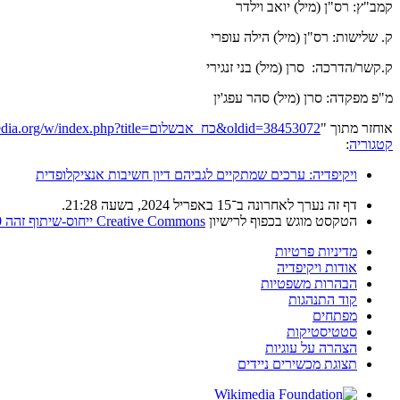
קמב"ץ: רס"ן (מיל) יואב וילדר
ק. שלישות: רס"ן (מיל) הילה עופרי
ק.קשר/הדרכה: סרן (מיל) בני זנגירי
מ"פ מפקדה: סרן (מיל) סהר עפג'ין
אוחזר מתוך "
https://he.wikipedia.org/w/index.php?title=כח_אבשלום&oldid=38453072
קטגוריה
:
ויקיפדיה: ערכים שמתקיים לגביהם דיון חשיבות אנציקלופדית
דף זה נערך לאחרונה ב־15 באפריל 2024, בשעה 21:28.
הטקסט מוגש בכפוף לרישיון
Creative Commons ייחוס-שיתוף זהה 4.0
מדיניות פרטיות
אודות ויקיפדיה
הבהרות משפטיות
קוד התנהגות
מפתחים
סטטיסטיקות
הצהרה על עוגיות
תצוגת מכשירים ניידים