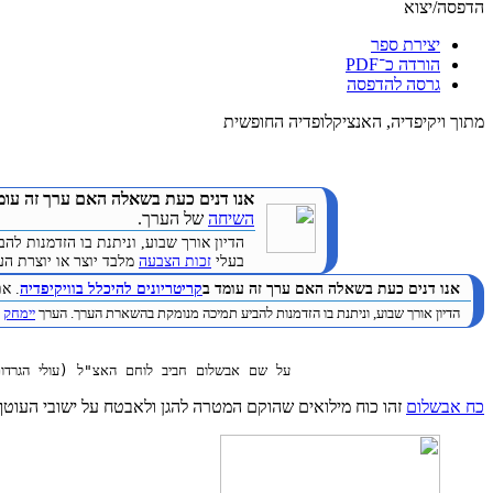
הדפסה/יצוא
יצירת ספר
הורדה כ־PDF
גרסה להדפסה
מתוך ויקיפדיה, האנציקלופדיה החופשית
אנו דנים כעת בשאלה האם ערך זה עומ
השיחה
של הערך.
הדיון אורך שבוע, וניתנת בו הזדמנות 
בעלי
זכות הצבעה
מלבד יוצר או יוצרת הע
אנו דנים כעת בשאלה האם ערך זה עומד ב
קריטריונים להיכלל בוויקיפדיה
. א
הדיון אורך שבוע, וניתנת בו הזדמנות להביע תמיכה מנומקת בהשארת הערך. הערך
יימחק
ב
                      על שם אבשלום חביב לוחם האצ"ל (עולי הגרדו

כח אבשלום
זהו כוח מילואים שהוקם המטרה להגן ולאבטח על ישובי העוטף