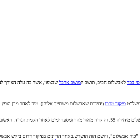
סי בכר
לאבשלום חביב, תושב ה
מושב ארבל
שבצפון, אשר בה עלה הצורך להק
של"ט
פיקוד מרכז
(יחידות שאבשלום משתייך אליהן). מיד לאחר מכן הופץ 
י המתגייסים החלו להתאמן
ם "כוח אבשלום", והשם הזה הושרש.באחד הדיונים בפיקוד דרום ביקש אבש