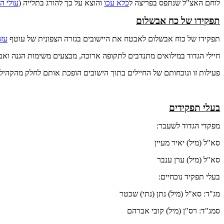
לוחם האצ"ל שנתפס בפריצה ל
כלא עכו
והוצא על כך להורג בתלייה (
עולי ה
תפקידו של כח אבשלום
תפקידו של כוח אבשלום לאבטח את היישובים בגזרה הצפונית של עוטף
עזה
חיילי הגדוד במילואים מתנדבים לתקופה ארוכה, מבצעים משימות הגנה ואבט
פעילות זו ונוכחותם של החיילים בתוך הישובים הופכת אותם לחלק מהקהיל
בעלי תפקידים
מפקדי הגדוד לשעבר:
סא"ל (מיל) יאיר מעיין
סא"ל (מיל) ערן ענבר
בעלי תפקיד נוכחיים:
מג"ד: סא"ל (מיל) נתן (נתי) שכטר
סמג"ד: רס"ן (מיל) קובי אברהם