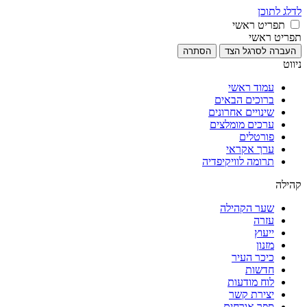
לדלג לתוכן
תפריט ראשי
תפריט ראשי
העברה לסרגל הצד
הסתרה
ניווט
עמוד ראשי
ברוכים הבאים
שינויים אחרונים
ערכים מומלצים
פורטלים
ערך אקראי
תרומה לוויקיפדיה
קהילה
שער הקהילה
עזרה
ייעוץ
מזנון
כיכר העיר
חדשות
לוח מודעות
יצירת קשר
ספר אורחים