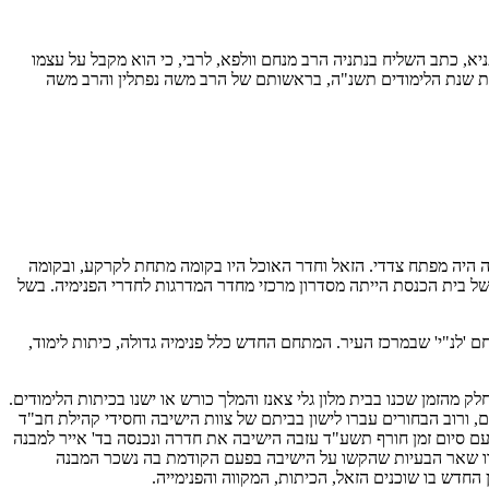
עיר ועיר, על דרך הדפסת התניא, כתב השליח בנתניה הרב מנחם וולפא, לרבי, כי הוא מקבל על עצמו
את שנת הלימודים תשנ"ה, בראשותם של הרב משה נפתלין והרב משה
בה היה מפתח צדדי. הזאל וחדר האוכל היו בקומה מתחת לקרקע, ובקומה
ם של בית הכנסת הייתה מסדרון מרכזי מחדר המדרגות לחדרי הפנימיה. בשל
לנ"י' שבמרכז העיר. המתחם החדש כלל פנימיה גדולה, כיתות לימוד,
הזמן שכנו בבית מלון גלי צאנז והמלך כורש או ישנו בכיתות הלימודים.
, ורוב הבחורים עברו לישון בביתם של צוות הישיבה וחסידי קהילת חב"ד
ם סיום זמן חורף תשע"ד עזבה הישיבה את חדרה ונכנסה בד' אייר למבנה
פתרו שאר הבעיות שהקשו על הישיבה בפעם הקודמת בה נשכר המבנה
החדש בו שוכנים הזאל, הכיתות, המקווה והפנימייה.