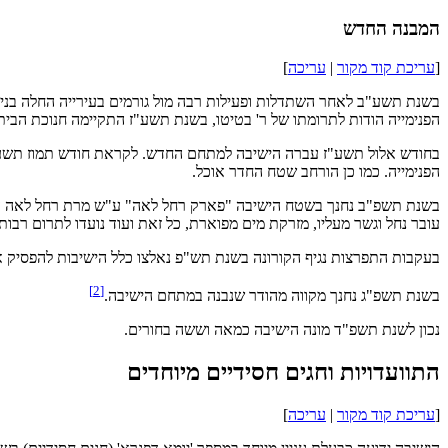
המבנה החדש
[
עריכת קוד מקור
|
עריכה
]
בשנת תשע"ב לאחר השתדלות ופעילות רבה מול גורמים בעירייה החלה בנ
הפנימייה הודות לתרומתו של ר' בטיטו, בשנת תשע"ז התקיימה חנוכת הבית
בחודש אלול תשע"ז עברה הישיבה למתחם החדש. לקראת חודש תמוז תשע"ח 
הפנימייה. כמו כן הורחב שטח החדר אוכל.
בשנת תשפ"ב נחנך בשטח הישיבה "פארק רחל לאה" ע"ש מרת רחל לאה ע"ה 
עובר נחל וגשר מעליו, מזרקת מים מפוארת, כל זאת ועוד נועדו לתרום רב
בעקבות התפרצות נגיף הקורונה בשנת תש"פ נאלצו כלל הישיבות להפסיק א
]
2
[
בשנת תשפ"ג נחנך מקווה מהודר שנבנה במתחם הישיבה.
נכון לשנת תשפ"ד מונה הישיבה כמאה וששה בחורים.
התוועדויות וחגים חסידיים מיוחדים
[
עריכת קוד מקור
|
עריכה
]