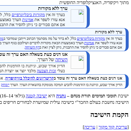
מתוך ויקיפדיה, האנציקלופדיה החופשית
ערך ללא מקורות
בערך זה אין
מקורות ביבליוגרפיים
כלל, לא
אנא עזרו לשפר את
אמינות
הערך באמצעות
אם אתם סבורים כי ניתן להסיר את התבנית
ערך ללא מקורות
בערך זה אין
מקורות ביבליוגרפיים
כלל, לא ברור על מה מסתמך הכתוב וייתכן שמדובר ב
מחק
אנא עזרו לשפר את
אמינות
הערך באמצעות הבאת מקורות לדברים ושילובם בגוף הערך ב
אם אתם סבורים כי ניתן להסיר את התבנית, ניתן לציין זאת ב
דף השיחה
.
אנו דנים כעת בשאלה האם ערך זה עומ
השיחה
של הערך.
הדיון אורך שבוע, וניתנת בו הזדמנות 
בעלי
זכות הצבעה
מלבד יוצר או יוצרת הערך. (
אנו דנים כעת בשאלה האם ערך זה עומד ב
קריטריונים להיכלל בוויקיפדיה
. א
הדיון אורך שבוע, וניתנת בו הזדמנות להביע תמיכה מנומקת בהשארת הערך. הערך
יימחק
ב
ישיבת
תומכי תמימים תורת מנחם –
נתניה
היא
ישיבה קטנה
(גילאי 14–16) חב"דית המונה כ-106 תלמידים. הישיבה עומדת בראשות הרב
הישיבה נחשבת בעולם החבד"י כישיבה עילית שמיועדת לבחורים חריפים במ
הקמת הישיבה
[
עריכת קוד מקור
|
עריכה
]