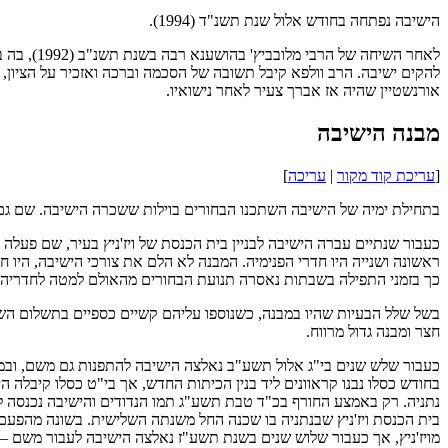
הישיבה נפתחה בחודש אלול שנת תשנ"ד (1994).
לאחר השי
להקים ישיבה. הרב וולפא קיבל תשובה של הסכמה וברכה ואזכיר על הציו
אורנשטיין שהיה אז אברך צעיר לאחר נישואיו.
מבנה הישיבה
[
עריכת קוד מקור
|
עריכה
]
בתחילת ימיה של הישיבה השתכנו הבחורים בוילות ששכרה הישיבה. שם גם
כעבור שנתיים עברה הישיבה לבניין בית הכנסת של ויז'ניץ בעיר, שם פעלה
ראשונה ושנייה היו חדרי הפנימיה. המבנה לא הלם את צורכי הישיבה, היו ח
כך בזמני התפילה בשבתות נאסרה תנועת הבחורים מהאולם למטה לחדריהם
בשל שלל הבעיות שהיו במבנה, כשנוספו עליהם קשיים כספיים בתשלום השכ
חצר ומבנה גדול מרווח.
כעבור שלש שנים בי"ג אלול תשע"ב נאלצה הישיבה להתפנות גם משם, ובמשך
בחודש כסלו נבנו קראוונים ליד בנין הכיתות החדש, אך בי"ט כסלו קיבלה ה
נתניה. רק באמצע החורף בכ"ד טבת תשע"ג תמו הנדודים והישיבה נכנסה ל
בית הכנסת ויז'ניץ שבנתניה בו שכנה החל משנתה השלישית. בשונה מהפעם
מויז'ניץ, אך כעבור שלוש שנים בשנת תשע"ז נאלצה הישיבה לעבור משם – עק