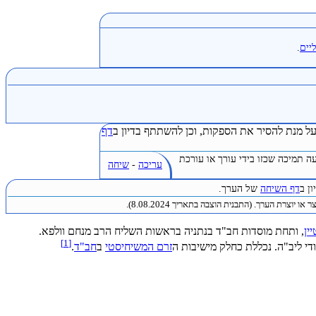
יים
.
ל מנת להסיר את הספקות, וכן להשתתף בדיון ב
דף
ה תמיכה שכזו בידי עורך או עורכת
עריכה
-
שיחה
ן ב
דף השיחה
של הערך.
או יוצרת הערך. (התבנית הוצבה בתאריך 8.08.2024).
ין
, ותחת מוסדות חב"ד בנתניה בראשות השליח הרב מנחם וולפא.
]
1
[
י ליב"ה. נכללת כחלק מישיבות ה
זרם המשיחיסטי
ב
חב"ד
.