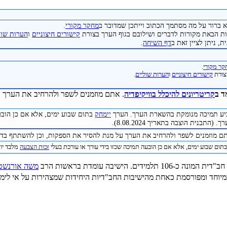
 ברור על מה מסתמך הכתוב וייתכן שמדובר ב
מחקר מקורי
.
 הבאת מקורות לדברים ושילובם בגוף הערך בצורת
קישורים חיצוניים
ו
הערות שול
, ניתן לציין זאת ב
דף השיחה
.
ר מקורי
.
צורת
קישורים חיצוניים
ו
הערות שוליים
.
ד ב
קריטריונים להיכלל בוויקיפדיה
. אתם מוזמנים לשפר ולהרחיב את הערך ע
להביע תמיכה מנומקת בהשארת הערך. הערך
יימחק
בתום שבוע ימים, אלא אם כן הובע
התבנית הוצבה בתאריך 8.08.2024).
תם מוזמנים לשפר ולהרחיב את הערך על מנת להסיר את הספקות, וכן להשתתף בדיו
תום שבוע ימים, אלא אם כן הובעה תמיכה שכזו בידי עורך או עורכת בעלי
זכות הצבעה
מלבד יוצר 
משה אורנשטי
יוחד ומפורסמת כאחת מהישיבות החב"דיות היחידות שמצהירות על אי לימוד