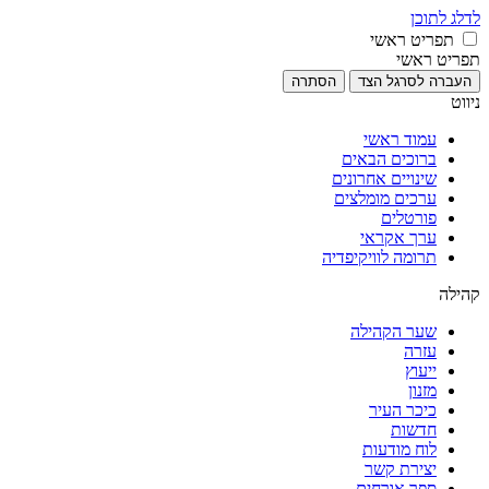
לדלג לתוכן
תפריט ראשי
תפריט ראשי
העברה לסרגל הצד
הסתרה
ניווט
עמוד ראשי
ברוכים הבאים
שינויים אחרונים
ערכים מומלצים
פורטלים
ערך אקראי
תרומה לוויקיפדיה
קהילה
שער הקהילה
עזרה
ייעוץ
מזנון
כיכר העיר
חדשות
לוח מודעות
יצירת קשר
ספר אורחים