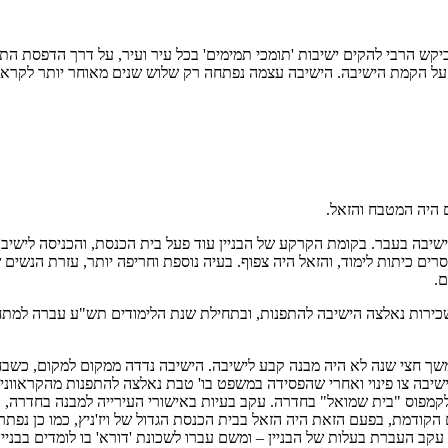
חה של הרבי מלובביץ' בהושענא רבה בשנת תשנ"ב (1992), בה ביקש הרבי להקים ישיבות 'תומכי תמימים' בכל 
ן, על הקמת הישיבה. הישיבה עצמה נפתחה רק שלוש שנים מאוחר יותר לקר
 היה המטבח והזאל.
 ישיבה בעבר. בקומת הקרקע של הבניין עוד פעל בית הכנסת, והכניסה לישי
סרים כיתות לימוד, והזאל היה צפוף. בעיה נוספת וחריפה יותר, עזרת הנשי
.
ירות נאלצה הישיבה להתפנות, ובתחילת שנת הלימודים תש"ע עברה למתחם '
 חצי שנה לא היה מבנה קבע לישיבה. הישיבה נדדה ממקום למקום, כשבחלק מ
ישיבה צו פינוי ואחרי שהפסידה במשפט בו' טבת נאלצה להתפנות מהקראוונים
קמפוס "בית שמואל" בחדרה. עקב בעיות באישורי העירייה למבנה בחדרה, ע
 הקודמת, בפעם הזאת היה הזאל בבית הכנסת הגדול של ויז'ניץ, כמו כן נ
ב העברת בעלות של הבניין – ומשם עברו לשכונת 'דורא' בו לומדים בבניין 