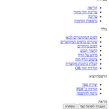
קריאה
עריכת קוד מקור
עריכה
גרסאות קודמות
כללי
דפים המקושרים לכאן
שינויים בדפים המקושרים
דפים מיוחדים
קישור קבוע
מידע על הדף
ציטוט הדף הזה
קבלת כתובת מקוצרת
הורדת קוד QR
הדפסה/יצוא
יצירת ספר
הורדה כ־PDF
גרסה להדפסה
מראה
העברה לסרגל הצד
הסתרה