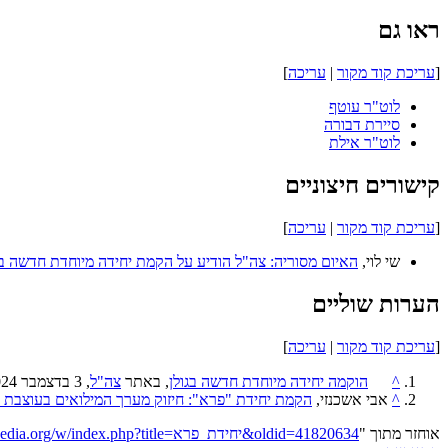
ראו גם
[
עריכת קוד מקור
|
עריכה
]
לוט"ר עוטף
סיירת דבורה
לוט"ר אילת
קישורים חיצוניים
[
עריכת קוד מקור
|
עריכה
]
שי לוי, ‏
האיום מסוריה: צה"ל הודיע על הקמת יחידה מיוחדת חדשה בג
הערות שוליים
[
עריכת קוד מקור
|
עריכה
]
^
הוקמה יחידה מיוחדת חדשה בגולן
, באתר
צה"ל
, 3 בדצמבר 2024
^
אבי אשכנזי, ‏
הקמת יחידת "פרא": חיזוק מערך המילואים בעוצבת 
אוחזר מתוך "
https://he.wikipedia.org/w/index.php?title=יחידת_פרא&oldid=41820634