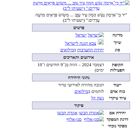
"יד כִּֽי־אַרְמ֣וֹן נֻטָּ֔שׁ הֲמ֥וֹן עִ֖יר עֻזָּ֑ב ... מְשׂ֥וֹשׂ פְּרָאִ֖ים מִרְעֵ֥ה
עֲדָרִֽים:" (ישעיהו ל"ב)
פרטים
מדינה
ישראל
שיוך
צבא הגנה לישראל
סוג
יחידת התערבות
ב
מילואים
אירועים ותאריכים
תקופת
דצמבר 2024 – הווה (כ־9 חודשים ו־10
הפעילות
ימים)
נתוני היחידה
ייעוד
תגובה מהירה לאירועי טרור
כוח אדם
לוחמים ב
מילואים
ציוד עיקרי
נשק קל
פיקוד
יחידת אם
אוגדת הבשן
דרגת המפקד
סגן-אלוף
מפקד נוכחי
י'