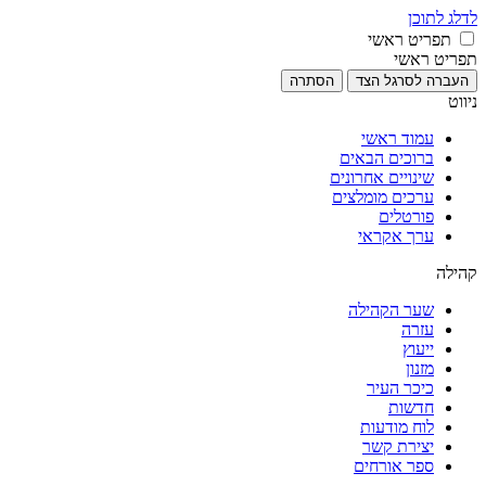
לדלג לתוכן
תפריט ראשי
תפריט ראשי
העברה לסרגל הצד
הסתרה
ניווט
עמוד ראשי
ברוכים הבאים
שינויים אחרונים
ערכים מומלצים
פורטלים
ערך אקראי
קהילה
שער הקהילה
עזרה
ייעוץ
מזנון
כיכר העיר
חדשות
לוח מודעות
יצירת קשר
ספר אורחים