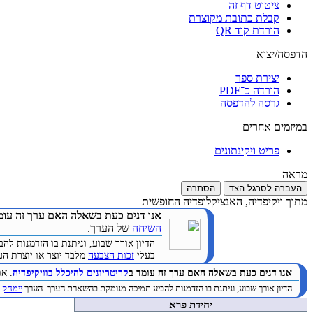
ציטוט דף זה
קבלת כתובת מקוצרת
הורדת קוד QR
הדפסה/יצוא
יצירת ספר
הורדה כ־PDF
גרסה להדפסה
במיזמים אחרים
פריט ויקינתונים
מראה
העברה לסרגל הצד
הסתרה
מתוך ויקיפדיה, האנציקלופדיה החופשית
אנו דנים כעת בשאלה האם ערך זה עומ
השיחה
של הערך.
הדיון אורך שבוע, וניתנת בו הזדמנות 
בעלי
זכות הצבעה
מלבד יוצר או יוצרת הערך. (
אנו דנים כעת בשאלה האם ערך זה עומד ב
קריטריונים להיכלל בוויקיפדיה
. א
הדיון אורך שבוע, וניתנת בו הזדמנות להביע תמיכה מנומקת בהשארת הערך. הערך
יימחק
ב
יחידת פרא