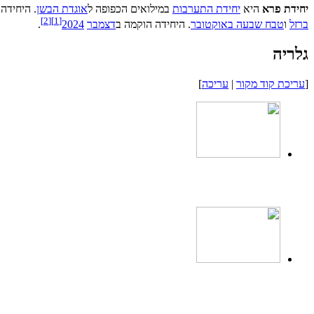
יחידת פרא
היא
יחידת התערבות
במילואים הכפופה ל
אוגדת הבשן
. היחידה
]
2
[
]
1
[
ברזל
ו
טבח שבעה באוקטובר
. היחידה הוקמה ב
דצמבר
2024
.
גלריה
[
עריכת קוד מקור
|
עריכה
]