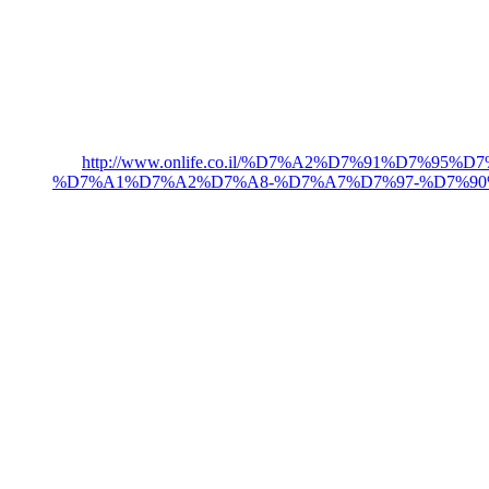
http://www.onlife.co.il/%D7%A2%D7%91%D7
%D7%A1%D7%A2%D7%A8-%D7%A7%D7%97-%D7%90