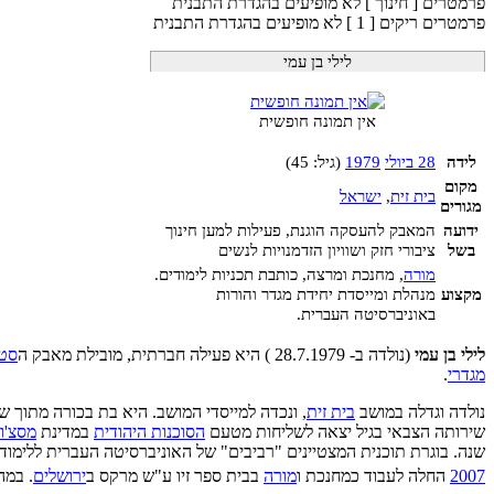
פרמטרים [ חינוך ] לא מופיעים בהגדרת התבנית
פרמטרים ריקים [ 1 ] לא מופיעים בהגדרת התבנית
לילי בן עמי
אין תמונה חופשית
לידה
28 ביולי
1979
(גיל: 45)
מקום
בית זית
,
ישראל
מגורים
ידועה
המאבק להעסקה הוגנת, פעילות למען חינוך
בשל
ציבורי חזק ושוויון הזדמנויות לנשים
מורה
, מחנכת ומרצה, כותבת תכניות לימודים.
מקצוע
מנהלת ומייסדת יחידת מגדר והורות
באוניברסיטה העברית.
לילי בן עמי
(נולדה ב- 28.7.1979 ) היא פעילה חברתית, מובילת מאבק ה
סטו
מגדרי
.
נולדה וגדלה במושב
בית זית
, ונכדה למייסדי המושב. היא בת בכורה מתוך 
שירותה הצבאי בגיל יצאה לשליחות מטעם
הסוכנות היהודית
במדינת
מסצ'ו
שנה. בוגרת תוכנית המצטיינים "רביבים" של האוניברסיטה העברית ללימוד
2007
החלה לעבוד כמחנכת ו
מורה
בבית ספר זיו ע"ש מרקס ב
ירושלים
. במה