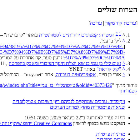
הערות שוליים
[
עריכת קוד מקור
|
עריכה
]
2
1
^
המטרה: קמפוסים ידידותיים לסטודנטיות
באתר "קו ברשת" – י
^
לילי בן עמי,
7%94/38195/%D7%92%D7%93%D7%A2%D7%95%D7%9F-
[
C-%D7%94%D7%9E%D7%95%D7%A8%D7%99%D7%9D-
%D7%A9%D7%9C%D7%9A
גדעון סער, קח אחריות על המורי
^
נאום לילי בן עמי בנושא הצלת חינוך הציבורי ומאבק בהפרטה
, 30.7.11, הקלטת וידאו
^
"קול קוראת"
באתר YNET
^
אורי בן חיים,
אקטיביסטית בעבודה
, אתר "m-y-net" – הפורטל של מטה יהודה
אוחזר מתוך "
https://he.wikipedia.org/w/index.php?title=טיוטה:לילי_בן_עמי&oldid=40373426
קטגוריות
:
ויקיפדיה: ערכים שמתקיים לגביהם דיון חשיבות אנציקלופדית
שגיאות פרמטריות מחוץ למרחב הערכים
דף זה נערך לאחרונה ב־22 בינואר 2025, בשעה 10:51.
הטקסט מוגש בכפוף לרישיון
Creative Commons ייחוס-שיתוף זהה 4.0
מדיניות פרטיות
אודות ויקיפדיה