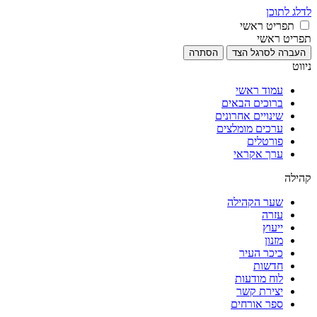
לדלג לתוכן
תפריט ראשי
תפריט ראשי
העברה לסרגל הצד
הסתרה
ניווט
עמוד ראשי
ברוכים הבאים
שינויים אחרונים
ערכים מומלצים
פורטלים
ערך אקראי
קהילה
שער הקהילה
עזרה
ייעוץ
מזנון
כיכר העיר
חדשות
לוח מודעות
יצירת קשר
ספר אורחים