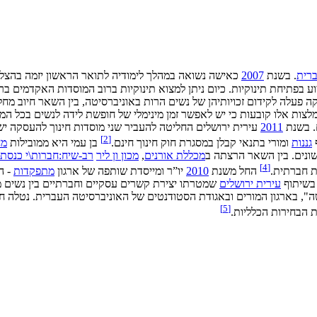
ברית
. בשנת
2007
כאישה נשואה במהלך לימודיה לתואר הראשון יזמה בהצל
 בפתיחת תינוקיות. כיום ניתן למצוא תינוקיות ברוב המוסדות האקדמים 
 פעלה לקידום זכויותיהן של נשים הרות באוניברסיטה, בין השאר חיוב מח
מלצות אלו קובעות כי יש לאפשר זמן מינימלי של חופשת לידה לנשים בכל 
. בשנת
2011
עירית ירושלים החליטה להעביר שני מוסדות חינוך להעסקה יש
]
2
[
גננות
ומורי בתנאי קבלן במסגרת חוק חינוך חינם.
בן עמי היא ממובילות
מח
נים. בין השאר הרצתה ב
מכללת אורנים
,
מכון ון ליר
רב-שיח:חברות\י כנסת 
]
4
[
ת חברתית.
החל משנת
2010
יו”ר ומייסדת שותפה של ארגון
מתפקדות
- הל
 בשיתוף
עירית ירושלים
שמטרתו יצירת קשרים עסקיים וחברתיים בין נשים מו
ה", בארגון המורים ובאגודת הסטודנטים של האוניברסיטה העברית. נטלה ח
]
5
[
 הבחירות הכלליות.