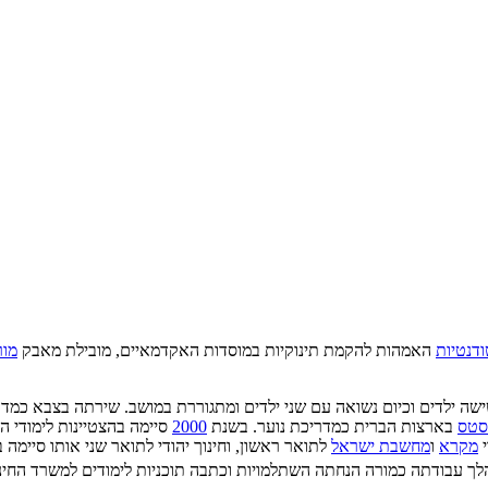
דנטיות
האמהות להקמת תינוקיות במוסדות האקדמאיים, מובילת מאבק
מור
שישה ילדים וכיום נשואה עם שני ילדים ומתגוררת במושב. שירתה בצבא כמד
סטס
בארצות הברית כמדריכת נוער. בשנת
2000
סיימה בהצטיינות לימודי 
י
מקרא
ו
מחשבת ישראל
לתואר ראשון, וחינוך יהודי לתואר שני אותו סיימה
לך עבודתה כמורה הנחתה השתלמויות וכתבה תוכניות לימודים למשרד החינוך ו