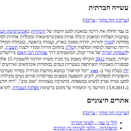
עשייה חברתית
[
עריכת קוד מקור
|
עריכה
]
בן עמי החלה את דרכה במאבק למען הקמה של
תינוקיות
ב
אוניברסיטה הע
בעקבות הצלחת המאבק קיבלה פניות מאוניברסיטאות ומכללות אחרות לסיוע
מחלקה ל
מגדר
והורות, יחידה מסוגה בארץ, ועמדה בראשה. כמנהלת המחלקה
הייתה שותפה לניסוח המלצות ה
מל"ג
בתחום הורות ומגדר לשנת
תשע"ג
. ה
ל
העסקה ישירה
של מורי קבלן, המועסקים דרך
עמותת רנה קאסן
בירושלים
ישירה. בשנת
2012
הובילה מאבק נגד מכרז משרד החינוך להעסקת 15 אלף
במסגרת מאבקיה השתתפה בעשרות כנסים במוסדות אקדמאים ואירועים שו
ילין
בעלת טור ב-
ynet
"קול קוראת" בנושא מודעות מגדרית במדור מעורבו
התפקדות למפלגות, לובינג והשפעה מבפנים ממייסדות פורום נשים מובילות
למען שוויון וצדק לנשים במשפחה. מתנדבת בעמותת "שכן טוב", "רוח חדש
ב-13.9.2011 הודיעה כי תתמודד על מקום ברשימת
מפלגת העבודה
, לקראת
אתרים חיצוניים
[
עריכת קוד מקור
|
עריכה
]
לילי בן עמי – לשינוי חברתי
מתפקדות – הלובי לשיוויון בין המינים