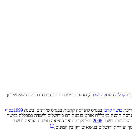
י הקבלן
ל
העסקה ישירה
, מחנכת ומפתחת תוכניות הדרכה בנושא שיוויון
ריכת
כושר קרבי
בבסיס להנדסה קרבית בבסיס טירונים. בשנת
1999בסוף
הנדסת תוכנה במכללת אורט בגבעת רם בירושלים ולימדה במכללה במשך
 בהצטיינות בשנת
2006
. במהלך התואר הוציאה תעודת הוראה ובשנת
]
1
[
עיריית ירושלים בנושא שיוויון בין המינים.