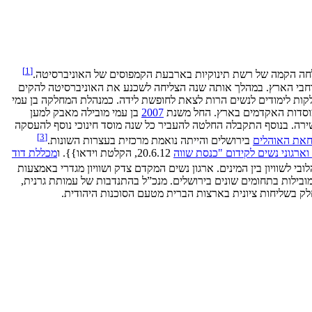
]
1
[
חה הקמה של רשת תינוקיות בארבעת הקמפוסים של האוניברסיטה.
ברחבי הארץ. במהלך אותה שנה הצליחה לשכנע את האוניברסיטה להקים
לקות לימודים לנשים הרות לצאת לחופשת לידה. כמנהלת המחלקה בן עמי
המוסדות האקדמים בארץ. החל משנת
2007
בן עמי מובילה מאבק למען
ירה. בנוסף התקבלה החלטה להעביר כל שנה מוסד חינוכי נוסף להעסקה
]
3
[
את האוהלים
בירושלים והייתה נואמת מרכזית בעצרות השונות.
וארגוני נשים לקידום "כנסת שווה
20.6.12, הקלטת וידאו}}. ו
מכללת דוד
ובי לשוויון בין המינים. ארגון נשים המקדם צדק ושוויון מגדרי באמצעות
בילות בתחומים שונים בירושלים. מנכ”ל בהתנדבות של עמותת גרנית,
לק בשליחות ציונית בארצות הברית מטעם הסוכנות היהודית.