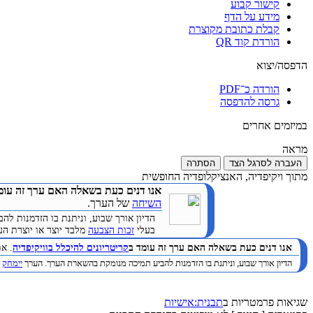
קישור קבוע
מידע על הדף
קבלת כתובת מקוצרת
הורדת קוד QR
הדפסה/יצוא
הורדה כ־PDF
גרסה להדפסה
במיזמים אחרים
מראה
העברה לסרגל הצד
הסתרה
מתוך ויקיפדיה, האנציקלופדיה החופשית
אנו דנים כעת בשאלה האם ערך זה עומ
השיחה
של הערך.
הדיון אורך שבוע, וניתנת בו הזדמנות 
בעלי
זכות הצבעה
מלבד יוצר או יוצרת הערך. (
אנו דנים כעת בשאלה האם ערך זה עומד ב
קריטריונים להיכלל בוויקיפדיה
. א
הדיון אורך שבוע, וניתנת בו הזדמנות להביע תמיכה מנומקת בהשארת הערך. הערך
יימחק
ב
שגיאות פרמטריות ב
תבנית:אישיות