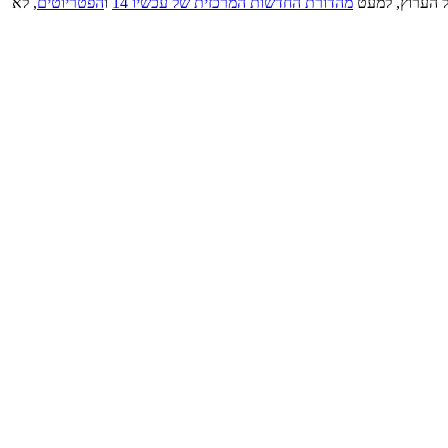
הערוץ, למעט
מהדורת החדשות המרכזית של עכשיו 14
ו
הפטריוטים
, לא