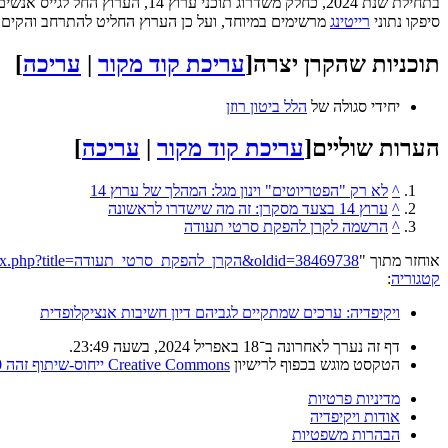
בתחילת שנת 2024, כחלק משדרוג תוכני ערוץ 14, הערוץ החל לגייס אנשים למחלקה חדשה אשר תעסוק ביצירת דוקומנטרי.
סיפקו נתוני
רייטינג
מרשימים במיוחד, ועל כן הערוץ החליט להתרחב והקים
תוכניות שהקרן יצרה
[
עריכת קוד מקור
|
עריכה
]
יחידי סגולה של
הלל ביטון רוזן
הערות שוליים
[
עריכת קוד מקור
|
עריכה
]
^
לא רק "הפטריוטים" וינון מגל: המהלך של ערוץ 14
^
ערוץ 14 בצעד מסקרן: זה מה שישדרו לראשונה
^
הרשמה לקרן להפקת סרטי תעודה
אוחזר מתוך "
https://he.wikipedia.org/w/index.php?title=הקרן_להפקת_סרטי_תעודה&oldid=38469738
קטגוריה
:
ויקיפדיה: ערכים שמתקיים לגביהם דיון חשיבות אנציקלופדית
דף זה נערך לאחרונה ב־18 באפריל 2024, בשעה 23:49.
הטקסט מוגש בכפוף לרישיון
Creative Commons ייחוס-שיתוף זהה 4.0
מדיניות פרטיות
אודות ויקיפדיה
הבהרות משפטיות