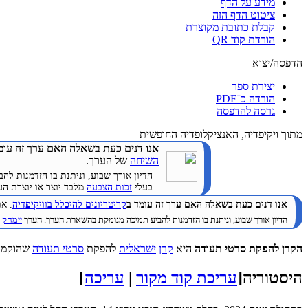
מידע על הדף
ציטוט הדף הזה
קבלת כתובת מקוצרת
הורדת קוד QR
הדפסה/יצוא
יצירת ספר
הורדה כ־PDF
גרסה להדפסה
מתוך ויקיפדיה, האנציקלופדיה החופשית
אנו דנים כעת בשאלה האם ערך זה עומ
השיחה
של הערך.
הדיון אורך שבוע, וניתנת בו הזדמנות 
בעלי
זכות הצבעה
מלבד יוצר או יוצרת הערך. (
אנו דנים כעת בשאלה האם ערך זה עומד ב
קריטריונים להיכלל בוויקיפדיה
. א
הדיון אורך שבוע, וניתנת בו הזדמנות להביע תמיכה מנומקת בהשארת הערך. הערך
יימחק
ב
הקרן להפקת סרטי תעודה
היא
קרן
ישראלית
להפקת
סרטי תעודה
שהוקמה
היסטוריה
[
עריכת קוד מקור
|
עריכה
]