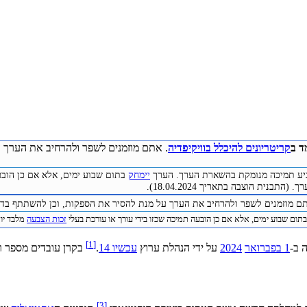
ד ב
קריטריונים להיכלל בוויקיפדיה
. אתם מוזמנים לשפר ולהרחיב את הערך ע
להביע תמיכה מנומקת בהשארת הערך. הערך
יימחק
בתום שבוע ימים, אלא אם כן הובע
התבנית הוצבה בתאריך 18.04.2024).
תם מוזמנים לשפר ולהרחיב את הערך על מנת להסיר את הספקות, וכן להשתתף בדיו
תום שבוע ימים, אלא אם כן הובעה תמיכה שכזו בידי עורך או עורכת בעלי
זכות הצבעה
מלבד יוצר 
[1]
 ב-
1 בפברואר
2024
על ידי הנהלת ערוץ
עכשיו 14
.
בקרן עובדים מספר 
[3]