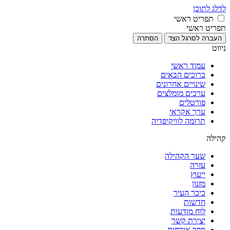
לדלג לתוכן
תפריט ראשי
תפריט ראשי
העברה לסרגל הצד
הסתרה
ניווט
עמוד ראשי
ברוכים הבאים
שינויים אחרונים
ערכים מומלצים
פורטלים
ערך אקראי
תרומה לוויקיפדיה
קהילה
שער הקהילה
עזרה
ייעוץ
מזנון
כיכר העיר
חדשות
לוח מודעות
יצירת קשר
ספר אורחים