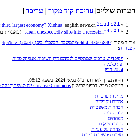
הערות שוליים
[
עריכת קוד מקור
|
עריכה
]
7
6
5
4
3
2
1
s third-largest economy?-Xinhua
, english.news.cn
^
4
3
2
1
^
"Japan unexpectedly slips into a recession"
(באנגלית בריטית). 
אוחזר מתוך "
https://he.wikipedia.org/w/index.php?title=המשבר_הכלכלי_ביפן_(2024)&oldid=38605830
קטגוריות
:
ויקיפדיה: ערכים שמתקיים לגביהם דיון חשיבות אנציקלופדית
יפן: כלכלה
2024 ביפן
דף זה נערך לאחרונה ב־8 במאי 2024, בשעה 08:12.
הטקסט מוגש בכפוף לרישיון
Creative Commons ייחוס-שיתוף זהה 4.0
מדיניות פרטיות
אודות ויקיפדיה
הבהרות משפטיות
קוד התנהגות
מפתחים
סטטיסטיקות
הצהרה על עוגיות
תצוגת מכשירים ניידים