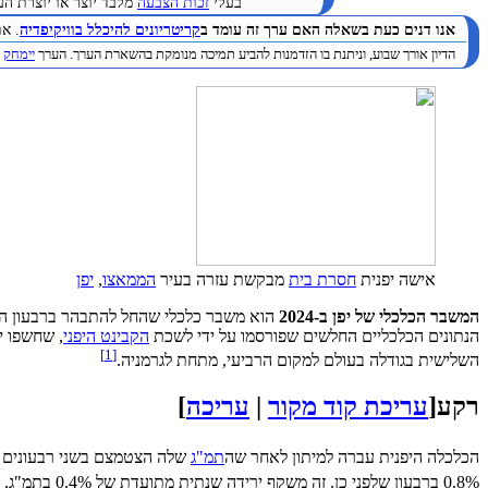
בעלי
זכות הצבעה
מלבד יוצר או יוצרת הערך. (
אנו דנים כעת בשאלה האם ערך זה עומד ב
קריטריונים להיכלל בוויקיפדיה
. א
הדיון אורך שבוע, וניתנת בו הזדמנות להביע תמיכה מנומקת בהשארת הערך. הערך
יימחק
ב
אישה יפנית
חסרת בית
מבקשת עזרה בעיר
הממאצו
,
יפן
המשבר הכלכלי של יפן ב-2024
הוא משבר כלכלי שהחל להתבהר ברבעון ה
הנתונים הכלכליים החלשים שפורסמו על ידי לשכת
הקבינט היפני
[1]
השלישית בגודלה בעולם למקום הרביעי, מתחת לגרמניה.
רקע
[
עריכת קוד מקור
|
עריכה
]
הכלכלה היפנית עברה למיתון לאחר שה
תמ"ג
שלה הצטמצם בשני רבעונים רצופים 
0.8% ברבעון שלפני כן. זה משקף ירידה שנתית מתועדת של 0.4% בתמ"ג, המאשרת מיתון טכני בכלכלה.