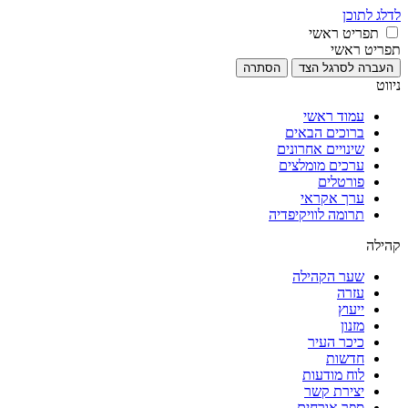
לדלג לתוכן
תפריט ראשי
תפריט ראשי
העברה לסרגל הצד
הסתרה
ניווט
עמוד ראשי
ברוכים הבאים
שינויים אחרונים
ערכים מומלצים
פורטלים
ערך אקראי
תרומה לוויקיפדיה
קהילה
שער הקהילה
עזרה
ייעוץ
מזנון
כיכר העיר
חדשות
לוח מודעות
יצירת קשר
ספר אורחים