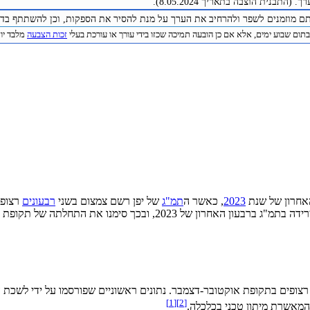
התבנית הוצבה בתאריך 8.05.2024).
תם מוזמנים לשפר ולהרחיב את הערך על מנת להסיר את הספקות, וכן להשתתף בדיו
תום שבוע ימים, אלא אם כן הובעה תמיכה שכזו בידי עורך או עורכת בעלי
זכות הצבעה
מלבד יוצר 
אחרון של שנת
2023
, כאשר ה
תמ"ג
של יפן רשם צמצום בשני
רבעונים
רצופי
, שחשפו ירידה בתמ"ג ברבעון האחרון של 2023, ובכך
בתקופת אוקטובר-דצמבר. נתונים ראשוניים שפורסמו על ידי לשכת הקבינט הציגו ירידה של 
[1]
[2]