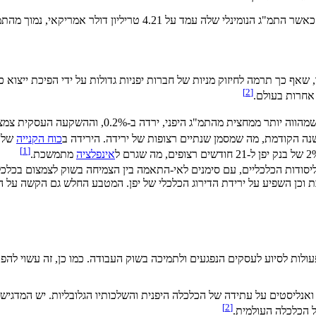
יקאי, נמוך מהתמ"ג של גרמניה שהגיע ל-4.46 טריליון דולרים.
 שאף כך תרמה לחיזוק מניות של חברות יפניות גדולות על ידי הפיכת ייצוא כמ
[2]
 אחרות בעולם.
ההשקעה העסקית צמצמה ב-0.1%, כששניהם חווים צמצום לשלושה רבעונים רצופים.
כוח הקנייה
של ה
[1]
אינפלציה
מתמשכת.
סודות הכלכליים, עם סימנים לאי-התאמה בין הצמיחה בשוק לצמצום בכלכ
וכן השפיע על ירידת הדירוג הכלכלי של יפן. המטבע החלש גם הקשה על הב
 פעולות לסיוע לעסקים הנפגעים ולתמיכה בשוק העבודה. כמו כן, זה עשוי לה
 ואנליסטים על עתידה של הכלכלה היפנית והשלכותיו הגלובליות. יש המדגי
[2]
ל הכלכלה העולמית.