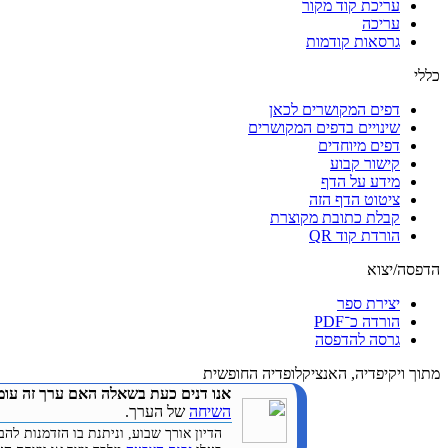
עריכת קוד מקור
עריכה
גרסאות קודמות
כללי
דפים המקושרים לכאן
שינויים בדפים המקושרים
דפים מיוחדים
קישור קבוע
מידע על הדף
ציטוט הדף הזה
קבלת כתובת מקוצרת
הורדת קוד QR
הדפסה/יצוא
יצירת ספר
הורדה כ־PDF
גרסה להדפסה
מתוך ויקיפדיה, האנציקלופדיה החופשית
אנו דנים כעת בשאלה האם ערך זה עומ
השיחה
של הערך.
הדיון אורך שבוע, וניתנת בו הזדמנות 