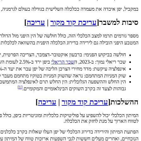
במקביל, יפן איבדה את מעמדה ככלכלה השלישית בגודלה בעולם לגרמניה, כאשר התמ"ג הנומינלי שלה עמד על 4.21 טריליון דולר אמר
סיבות למשבר
[
עריכת קוד מקור
|
עריכה
]
מספר גורמים תרמו למצב הכלכלי הזה, כולל חולשה של הין היפני מול הדולר,
המטבע היפני הובילה גם לירידה בדירוג הכלכלה היפנית בהשוואה לכלכלות
חולשה בביקוש הפנימי: ברבעון אוקטובר-דצמבר, הצריכה הפרטית, שמהווה יותר ממחצית מהתמ"ג היפני, ירדה ב-0.2%, ו
שכר ריאלי נמוך: ב-2023, ה
שכר הריאלי
ביפן ירד ב-2.5% לעומת השנה הקודמת, מה שמסמן שנתיים רצופות של ירידה. הירידה ב
אינפלציה עיקשת: מדד מחירי הצרכן הליבה של יפן עבר את יעד ה-2% של בנק יפן ל-21 חודשים רצופים, מה שגרם ל
שוק המניות המתחמם: נראה שהשוק המניות בטוקיו מתחמם מעבר לי
הין החלש וההשפעה הגלובלית: הין החלש תרם לאינפלציה המתמשכת 
[1]
גבוהות לצעד זה בקרב השוקים הבינלאומיים והמקומיים.
ההשלכות
[
עריכת קוד מקור
|
עריכה
]
המיתון הכלכלי יכול להשפיע על פוליטיקות כלכליות ומוניטריות ביפן, כולל
לטווח הארוך על מנת לחזק את הכלכלה.
הפתעת המיתון והירידה בדירוג הכלכלי של יפן העלו שאלות בקרב כלכלנים
הנוכחיים, ואחרים מעלים חששות לגבי השפעות ארוכות טווח של המיתון ע