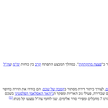
ר כ"
פצצה מתקתקת
". במהלך המבצע התפתח
קרב
בין כוחות
ימ"מ
ו
צה"ל
ם
, לצורך כיתור דירת מסתור ב
קסבה של שכם
. הם בודדו את הזירה בחיפוי
שבדירה, פעילי גוב האריות ומפקד ה
ג'יהאד האסלאמי הפלסטיני
בשכם
[1]
ל נפצעו קל מנתז.