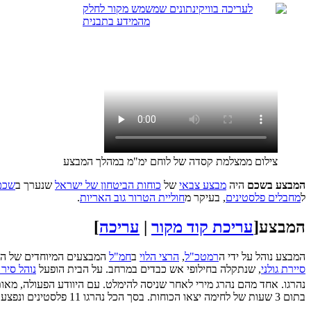
צילום ממצלמת קסדה של לוחם ימ"מ במהלך המבצע
המבצע בשכם
היה
מבצע צבאי
של
כוחות הביטחון של ישראל
שנערך ב
שכם
ל
מחבלים פלסטינים
, בעיקר מ
חוליית הטרור גוב האריות
.
המבצע
[
עריכת קוד מקור
|
עריכה
]
המבצע נוהל על ידי ה
רמטכ"ל
,
הרצי הלוי
ב
חמ"ל
המבצעים המיוחדים של ה
סיירת גולני
, שנתקלה בחילופי אש כבדים במרחב. על הבית הופעל
נוהל סיר
נהרגו. אחד מהם נהרג מירי לאחר שניסה להימלט. עם היוודע הפעולה, מאו
בתום 3 שעות של לחימה יצאו הכוחות. בסך הכל נהרגו 11 פלסטינים ונפצעו כ-100.