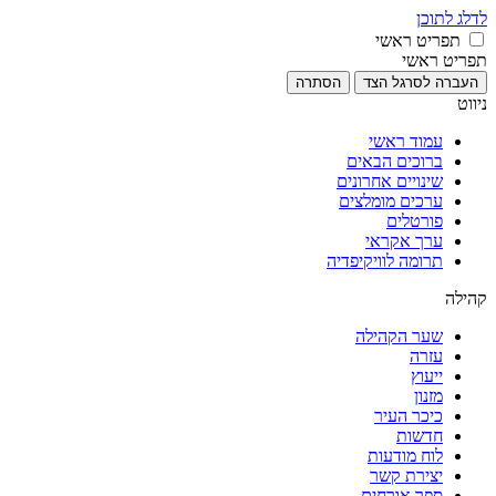
לדלג לתוכן
תפריט ראשי
תפריט ראשי
העברה לסרגל הצד
הסתרה
ניווט
עמוד ראשי
ברוכים הבאים
שינויים אחרונים
ערכים מומלצים
פורטלים
ערך אקראי
תרומה לוויקיפדיה
קהילה
שער הקהילה
עזרה
ייעוץ
מזנון
כיכר העיר
חדשות
לוח מודעות
יצירת קשר
ספר אורחים