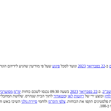
ב-
22 בפברואר
2023
ונועד לסכל
פיגוע
שעל פי מודיעין שהגיע לידיהם הוגד
שב"כ
. ב-
22 בפברואר
2023
בשעה 09:30 נכנסו לשכם כוחות
ימ"מ
מסוערבי
 לחץ
ובוצע ירי של
רקטות
לאו
ו
מטאדור
לתוך הבית שנהרס. שלושת המחבלים 
ת פלסטינים תקפו את הכוחות.
צלפי הימ"מ
ולוחמי
סיירת גולני
השיבו באש והרגו 7 מחבלים ומפירי סדר אלימים. שני לוחמי צה"