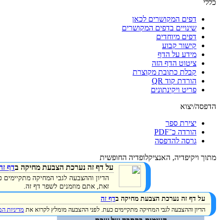
כללי
דפים המקושרים לכאן
שינויים בדפים המקושרים
דפים מיוחדים
קישור קבוע
מידע על הדף
ציטוט הדף הזה
קבלת כתובת מקוצרת
הורדת קוד QR
פריט ויקינתונים
הדפסה/יצוא
יצירת ספר
הורדה כ־PDF
גרסה להדפסה
מתוך ויקיפדיה, האנציקלופדיה החופשית
על דף זה נערכת הצבעת מחיקה ב
דף זה
הדיון וההצבעה לגבי המחיקה מתקיימים 
זאת, אתם מוזמנים לשפר דף זה.
על דף זה נערכת הצבעת מחיקה ב
דף זה
הדיון וההצבעה לגבי המחיקה מתקיימים כעת. לפני ההצבעה מומלץ לקרוא את
מדיניות ה