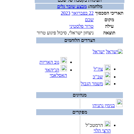
העימות בקסבה של שכם
מלחמה:
מבצע שובר גלים
תאריכי הסכסוך
22 בפברואר
2023
מקום
שכם
עילה
טרור פלסטיני
תוצאה
ניצחון ישראלי, סיכול פיגוע טרור
הצדדים הלוחמים
ישראל
גוב האריות
צה"ל
הג'יהאד
האסלאמי
שב"כ
משמר הגבול
מנהיגים
בנימין נתניהו
מפקדים
הרמטכ"ל
הרצי הלוי