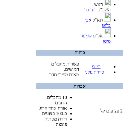
ראש
השב"כ
רונן בר
תא"ל
אבי
בלוט
אל"ם
שמעון
סיסו
כוחות
עשרות מחבלים
ימ"מ
חמושים,
סיירת גולני
מאות מפירי סדר
אבדות
10 מחבלים
הרוגים
אזרח אחד הרוג
2 פצועים קל
כ-100 פצועים
דירת מסתור
פוצצה