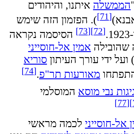
משלה
איתנו, והיהודים
[71]
א)
). הפזמון הזה שימש
[73]
[72]
הסיסמה נקראה
אמין אל-חוסייני
ל ידי עורך העיתון
סוריא
[74]
פתחו
מאורעות תר"פ
.
ת נבי מוסא
המוסלמי
-חוסייני
לכמה מראשי