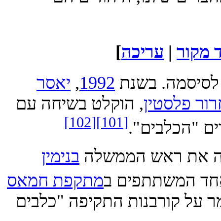
קור
|
עריכה
]
סיסמה. בשנת
1992
,
יאסר
 פלסטין
, הוקלט בשיחה עם
[102]
[101]
"הכלבים".
בנימין
המשתתפים ב
מתקפת חמאס
ל קורבנות התקיפה "כלבים