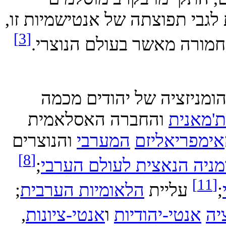
גבי תפוצתה של אנטישמיות זו,
[3]
רה מאשר בעולם הנוצרי.
 בדה-הומניזציה של יהודים מכמה
אנית
והחברה האסלאמית
פריאליזם
המערבי
והנוצרים
[8]
יה הנאצית לעולם הערבי
;
עליית
הלאומיות הערבית
;
אנטי-יהודיות
ו
אנטי-ציונות
,