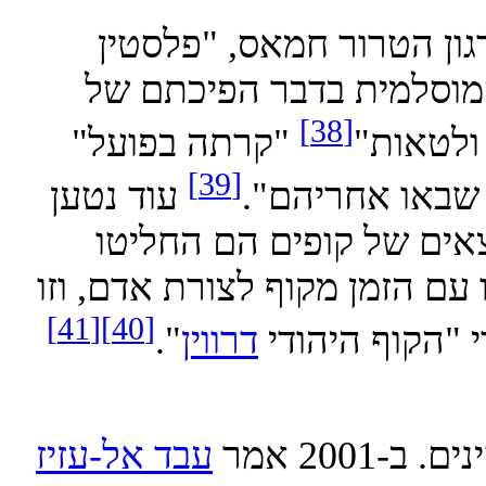
רגון הטרור חמאס, "פלסטין
למית בדבר הפיכתם של
[38]
טאות"
"קרתה בפועל"
[39]
או אחריהם".
עוד נטען
 של קופים הם החליטו
זמן מקוף לצורת אדם, וזו
[41]
[40]
קוף היהודי
דרווין
".
 אמר
עבד אל-עזיז