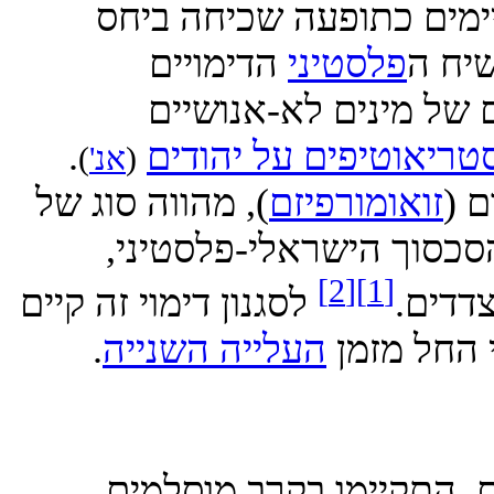
ים כתופעה שכיחה ביחס
 ה
פלסטיני
הדימויים
ל מינים לא-אנושיים
אוטיפים על יהודים
.
(
אנ'
)
זואומורפיזם
), מהווה סוג של
סוך הישראלי-פלסטיני,
[2]
[1]
ים.
לסגנון דימוי זה קיים
חל מזמן
העלייה השנייה
.
התקיימו בקרב מוסלמים