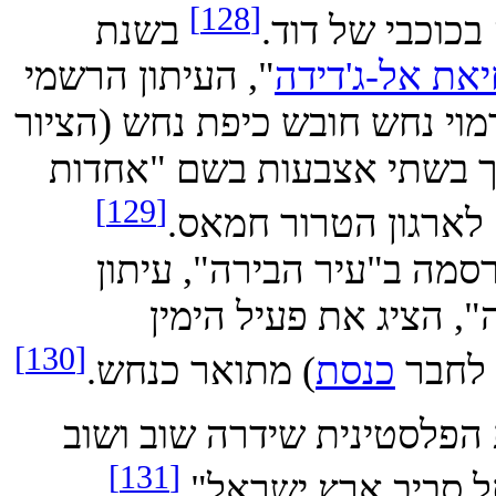
[128]
כבי של דוד.
בשנת
 אל-ג'דידה
", העיתון הרשמי
נחש חובש כיפת נחש (הציור
שתי אצבעות בשם "אחדות
[129]
רגון הטרור חמאס.
 ב"עיר הבירה", עיתון
הציג את פעיל הימין
[130]
בר
כנסת
) מתואר כנחש.
הרשות הפלסטינית שידרה שוב ושוב
[131]
יב ארץ ישראל".