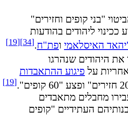
ה-80 התחיל הביטוי "בני קופים וחזירים"
כינוי ליהודים בהודעות
[19]
[34]
אד האיסלאמי
ו
פת"ח
.
היהודים שנהרגו
יות על
פיגוע ההתאבדות
[19]
ו מחבלים מתאבדים
תיהם העתידיים "קופים