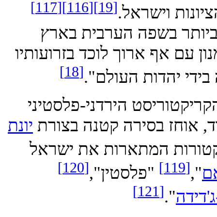
[117]
[116]
[19]
ות וישראל.
ולרי ביותר בשפה הערבית בארץ
עם אף ארוך לוכד בזרועותיו
[18]
י יהדות העולם".
קטוריסט הירדני-פלסטיני
 אוחז בסירה קטנה בצורת
יונת
קריקטורות המתארות את ישראל
[120]
[119]
"
"פלסטין",
[121]
דה
".