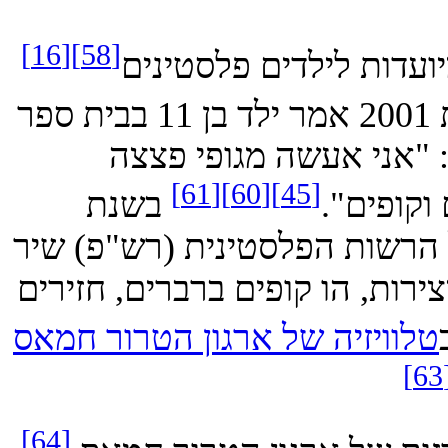
[16]
[58]
דות לילדים פלסטינים
וכן את הילדים עצמם. לדוגמה, בשנת 2001 אמר ילד בן 11 בבית ספר
אני אעשה מגופי פצצה
[61]
[60]
[45]
פים".
בשנת
הרשות הפלסטינית (רש"פ) שיר
רות, הו קופים ברברים, חזירים
ויזיה של ארגון הטרור חמאס
[64]