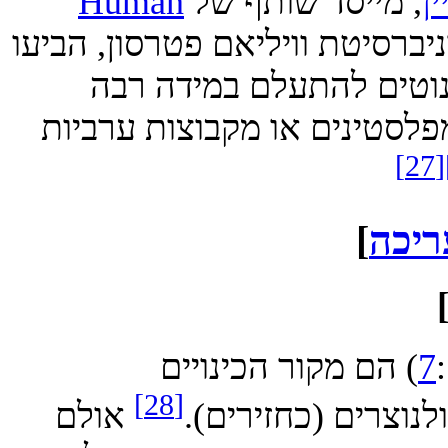
 מייסד שותף של
Human
רסיטת וויליאם פטרסון, הביעו
טים להתעלם במידה רבה
טינים או מקבוצות ערביות
ה
]
166) הם מקור הכינויים
[28]
צרים (כחזירים).
אולם