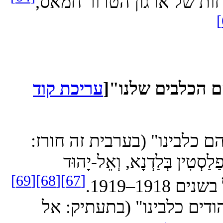
ת של ארגון הטרור חמאס,
כלבים שלנו"
[
עריכת קוד
לבינו" (בערבית זה חורז:
ְּלַדְנָא, וְאֵל-יָהוּד
[69]
[68]
[67]
1919.
ם כלבינו" (בתעתיק: אל