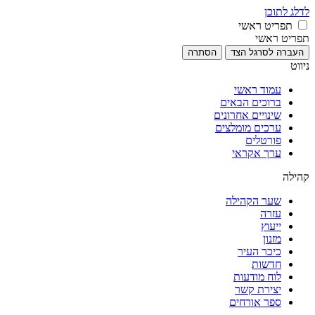
לדלג לתוכן
תפריט ראשי
תפריט ראשי
העברה לסרגל הצד
הסתרה
ניווט
עמוד ראשי
ברוכים הבאים
שינויים אחרונים
ערכים מומלצים
פורטלים
ערך אקראי
קהילה
שער הקהילה
עזרה
ייעוץ
מזנון
כיכר העיר
חדשות
לוח מודעות
יצירת קשר
ספר אורחים