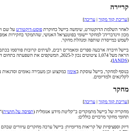
קריירה
[
עריכת קוד מקור
|
עריכה
]
לאחר השלמת הדוקטורט, שימשה ביישל כחוקרת
פוסט-דוקטורט
על שם ויל
לשמש כמייסדת שותפה ומנהלת מחקר.
).
IANDS
(
בנוסף למחקר, ביישל עוסקת ב
אימון
כמקצוע וכן מעבירה נאומים וסדנאות 
לקלינאים ולמדיומים.
מחקר
[
עריכת קוד מקור
|
עריכה
]
מחקריה של ביישל מתמקדים ב"קליטת מידע אנומלית (
תפיסה על-חושית
תחומי מחקר מרכזיים כוללים: