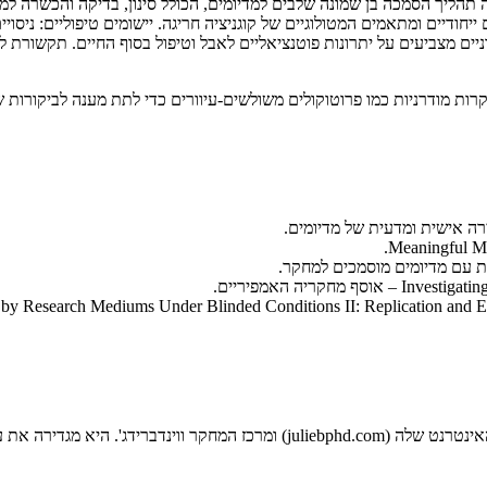
ם. היא פיתחה תהליך הסמכה בן שמונה שלבים למדיומים, הכולל סינון, בדיקה והכשרה 
יחודיים ומתאמים המטולוגיים של קוגניציה חריגה. יישומים טיפוליים: ניס
רות מודרניות כמו פרוטוקולים משולשים-עיוורים כדי לתת מענה לביקורות 
Meaningful Me
חקריה האמפיריים.
, ומנהלת נוכחות מקוונת פעילה דרך אתר האינטרנט שלה (juliebphd.com)