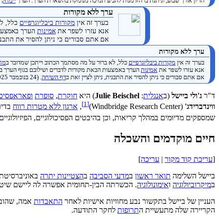
הדיון אורך שבוע, וניתנת בו הזדמנות להביע תמיכה מנומקת בהשארת הערך. הערך
יימחק
ב
ערך ללא מקורות
בערך זה אין
מקורות ביבליוגרפיים
כלל, לא
אנא עזרו לשפר את
אמינות
הערך באמצעות
אם אתם סבורים כי ניתן להסיר את התבנית
ערך ללא מקורות
בערך זה אין
מקורות ביבליוגרפיים
כלל, לא ברור על מה מסתמך הכתוב וייתכן שמדובר ב
מחק
אנא עזרו לשפר את
אמינות
הערך באמצעות הבאת מקורות לדברים ושילובם בגוף הערך ב
אם אתם סבורים כי ניתן להסיר את התבנית, ניתן לציין זאת ב
דף השיחה
. (24 בנובמבר 2025)
ד"ר
ג'ולי ביישל
(ב
אנגלית
:
Julie Beischel
) היא
חוקרת
,
סופרת
ופאראפסיכו
]
1
[
ווינדברידג'
(Windbridge Research Center)
,
ארגון ללא מטרות רווח
שמספקים מדיוּמים במהלך קריאות, וכן בהיבטים הפסיכולוגיים, הפיזיולוג
חיים מוקדמים והשכלה
[
עריכת קוד מקור
|
עריכה
]
ביישל השלימה
תואר ראשון
ב
מדעי הסביבה
ב
הצטיינות יתרה
באוניברסיטת 
ב
מיקרוביולוגיה
ו
אימונולוגיה
. הכשרתה הבין-תחומית אפשרה לה ליישם שיטות
העניין של ביישל בתקשור נבע מחוויות אישיות לאחר
התאבדות
אמה, שהובי
הקריירה שלה מתעשיית ה
תרופות
לחקר התודעה.