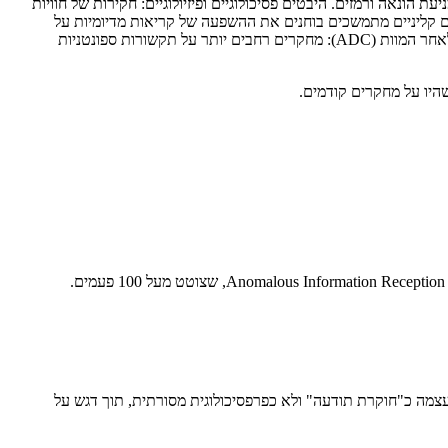
למניעת הונאה ורמזים. היבטים פסיכולוגיים ופיזיולוגיים: חקירות של חוויות
ויים קליניים מתמשכים בוחנים את ההשפעה של קריאות מדיומיות על
הפחתת אבל, תוך שימוש בכלים מאומתים וקבוצות ביקורת. ממצאים ראשוניים מצביעים על יתרונות פוטנציאליים לאבל וטיפול בסוף החיים. תקשורת לאחר המוות (ADC): מחקרים רחבים יותר על תקשורות ספונטניות
שהיו על מחקרים קודמים.
 ומרכז המחקר ווינדברידג'. היא מגדירה את עצמה כ"חוקרת תודעה" ולא כפרפסיכולוגית מסורתית, תוך דגש על