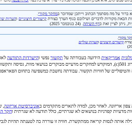
תום שבוע ימים, אלא אם כן הובעה תמיכה שכזו בידי עורך או עורכת בעלי
זכות הצבעה
מלבד יוצר
 ברור על מה מסתמך הכתוב וייתכן שמדובר ב
מחקר מקורי
.
 הבאת מקורות לדברים ושילובם בגוף הערך בצורת
קישורים חיצוניים
ו
הערות שול
, ניתן לציין זאת ב
דף השיחה
. (24 בנובמבר 2025)
ר מקורי
.
צורת
קישורים חיצוניים
ו
הערות שוליים
.
לוגית
אמריקאית
הידועה בעבודתה על
תקשור
נפשי ו
הישרדות התודעה
לאח
בדירוג 501(c), המוקדש למחקרים מדעיים מבוקרים בנושאי מוות, גסיסה
יים והטיפוליים של חוויות תקשור. עבודתה נחשבת כמשפיעה בתחום הפאראפסי
צפון אריזונה. לאחר מכן, למדה לתארים מתקדמים ב
אוניברסיטת אריזונה
, 
 מדעיות קפדניות בנושאים לא שגרתיים, כולל תודעה לא שגרתית ו
חקר הת
לה אותה לנסות קריאה ממתקשרת. חוויה זו עוררה בה לטענתה תהיות לגב