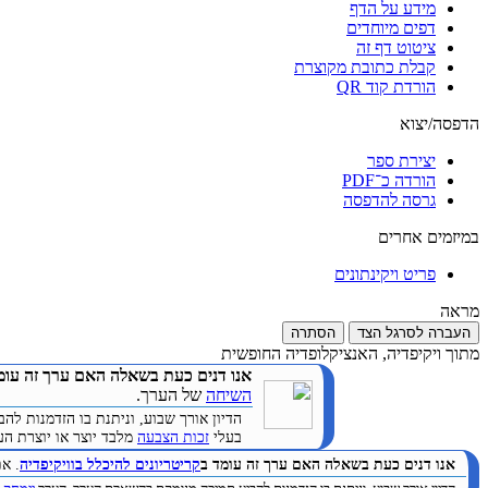
מידע על הדף
דפים מיוחדים
ציטוט דף זה
קבלת כתובת מקוצרת
הורדת קוד QR
הדפסה/יצוא
יצירת ספר
הורדה כ־PDF
גרסה להדפסה
במיזמים אחרים
פריט ויקינתונים
מראה
העברה לסרגל הצד
הסתרה
מתוך ויקיפדיה, האנציקלופדיה החופשית
אנו דנים כעת בשאלה האם ערך זה עומ
השיחה
של הערך.
הדיון אורך שבוע, וניתנת בו הזדמנות 
בעלי
זכות הצבעה
מלבד יוצר או יוצרת הערך. 
אנו דנים כעת בשאלה האם ערך זה עומד ב
קריטריונים להיכלל בוויקיפדיה
. א