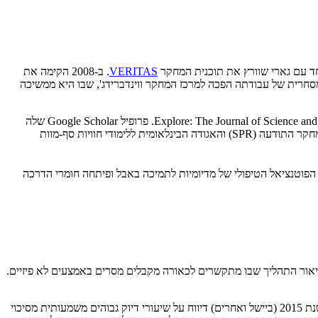
חד עם גארי שוורץ את תוכנית המחקר
VERITAS
. ב-2008 הקימה את
טנציאל האנושי, שהתמקד בחקירות אמפיריות של תודעה אנושית ותופעות נפשיות עמוקות. ביולי 2017, הזרוע הלא-מסחרית של עבודתה הפכה למרכז המחקר ווינדברידג', שבו היא ממשיכה
ביישל חיברה ארבעה ספרים ומאמרים רבים, לעיתים קרובות פורסמו בכתבי עת בתחום הפאראפסיכולוגיה כגון Journal of Parapsychology ו-Explore: The Journal of Science and Healing. פרופיל Google Scholar שלה
הראה מעל 1,074 ציטוטים נכון ל-2025, המשקפים את השפעתה בתחום האקדמי. היא גם תרמה לאנתולוגיות והציגה בכנסים, כולל אלה של האגודה למחקר התודעה (SPR) והאגודה הבינלאומית ללימודי חוויות סף-מוות
הפוטנציאל הטיפולי של מדיומיות לתמיכה באבל ופיתחה חומרי הדרכה
Ano), מונח שהיא משתמשת בו לתיאור התהליך שבו מתקשרים לכאורה מקבלים מסרים באמצעים לא פיזיים.
דיוק וספציפיות של קריאות מדיומיות: ביישל ערכה מחקרים עיוורים שבהם מדיומים מוסמכים סיפקו קריאות ללא ידע מוקדם על המת. מחקר שכפול משנת 2015 (ביישל ואחרים) דיווח על שיעורי דיוק גבוהים משמעותית מסיכוי