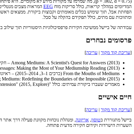
(p = .002, d = 0.75), מה שמרמז על מקורות מידע לא מקומיי
המדיומים במהלך קריאות, כולל סריקות מוח
EEG
המראות מצבים מנטליים י
ומתווכות עם מתים, כולל תפקידם בהקלה על סבל.
עבודתה של ביישל ממשיכה חקירות פרפסיכולוגיות היסטוריות תוך שילוב בק
פרסומים נבחרים
[
עריכת קוד מקור
|
עריכה
]
Among Mediums: A Scientist's Quest for Answers (2013) – חקירה אישית ומדעית של מדיומים.
ssages: Making the Most of Your Mediumship Reading (2013).
From the Mouths of Mediums (כרכים 1–3, 2014–2015) – ראיונות עם מדיומים מוסמכים למחקר.
Investigating Mediums: Redefining the Boundaries of the Impossible (2015) – אוסף מ
מאמרים שעברו ביקורת עמיתים: כולל "Anomalous Information Reception by Research Mediums Under Blinded Conditions II: Replication and Extension" (2015, Explore), שצוטט מעל 100 פעמים.
חיים אישיים
[
עריכת קוד מקור
|
עריכה
]
ביישל מתגוררת ב
טוסון
,
אריזונה
השערות הישרדות וקידום חקירה מדעית פתוחה.