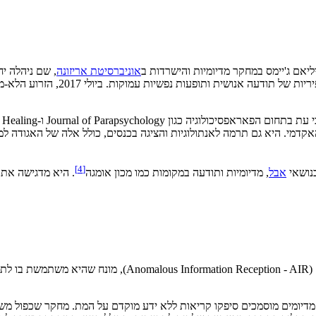
יאם ג'יימס במחקר מדיומיות והישרדות ב
אוניברסיטת אריזונה
, שם ניהלה י
מכון ווינדברידג' למחקר יישומי בפו
]
4
[
בנושאי
אבל
, מדיומיות ותודעה במקומות כמו מכון אומגה
. היא מדגישה את 
)" (malous Information Reception - AIR