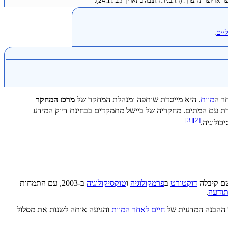
 או יוצרת הערך. (התבנית הוצבה בתאריך 24.11.25).
יים
.
ר ה
מוות
. היא מייסדת שותפה ומנהלת המחקר של
מרכז המחקר
 ותקשורת עם המתים. מחקריה של ביישל מתמקדים בבחינת דיוק המידע
]
3
[
]
2
[
כולוגיה.
שם קיבלה
דוקטורט
ב
פרמקולוגיה
ו
טוקסיקולוגיה
ב-2003, עם התמחות
ודעה
.
י ההבנה המדעית של
חיים לאחר המוות
והניעה אותה לשנות את מסלול