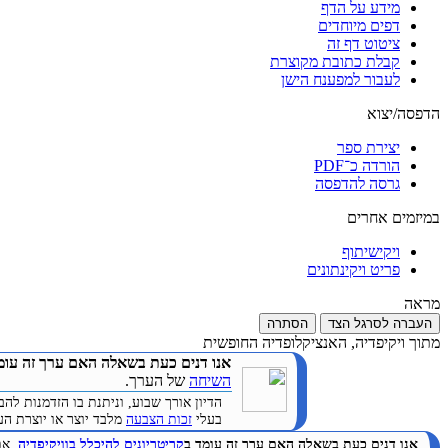
מידע על הדף
דפים מיוחדים
ציטוט דף זה
קבלת כתובת מקוצרת
לעבור למפענח הישן
הדפסה/יצוא
יצירת ספר
הורדה כ־PDF
גרסה להדפסה
במיזמים אחרים
ויקישיתוף
פריט ויקינתונים
מראה
העברה לסרגל הצד
הסתרה
מתוך ויקיפדיה, האנציקלופדיה החופשית
אנו דנים כעת בשאלה האם ערך זה עומ
השיחה
של הערך.
הדיון אורך שבוע, וניתנת בו הזדמנות 
בעלי
זכות הצבעה
מלבד יוצר או יוצרת הערך. (
אנו דנים כעת בשאלה האם ערך זה עומד ב
קריטריונים להיכלל בוויקיפדיה
. א