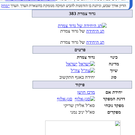
הדיון אורך שבוע, וניתנת בו הזדמנות להביע תמיכה מנומקת בהשארת הערך. הערך
יימחק
ב
גדוד צמרת 383
תג היחידה
של גדוד צמרת
תג היחידה
של גדוד צמרת
פרטים
כינוי
גדוד צמרת
מדינה
ישראל
שיוך
צה"ל
סוג
יחידה באגף התקשוב
פיקוד
יחידת אם
מרכז חושן
דרגת המפקד
סגן-אלוף
מפקד נוכחי
סא"ל אלירן שריקי
מפקדים
סא"ל יניב נמני