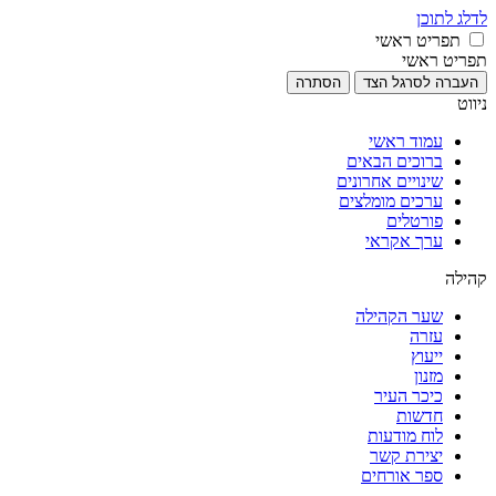
לדלג לתוכן
תפריט ראשי
תפריט ראשי
העברה לסרגל הצד
הסתרה
ניווט
עמוד ראשי
ברוכים הבאים
שינויים אחרונים
ערכים מומלצים
פורטלים
ערך אקראי
קהילה
שער הקהילה
עזרה
ייעוץ
מזנון
כיכר העיר
חדשות
לוח מודעות
יצירת קשר
ספר אורחים