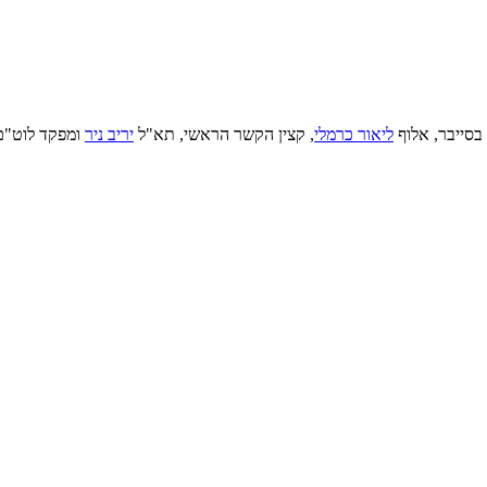
סייבר, אלוף
ליאור כרמלי
, קצין הקשר הראשי, תא"ל
יריב ניר
ומפקד לוט"ם