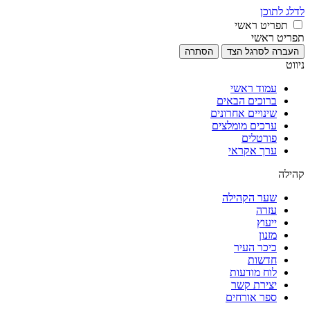
לדלג לתוכן
תפריט ראשי
תפריט ראשי
העברה לסרגל הצד
הסתרה
ניווט
עמוד ראשי
ברוכים הבאים
שינויים אחרונים
ערכים מומלצים
פורטלים
ערך אקראי
קהילה
שער הקהילה
עזרה
ייעוץ
מזנון
כיכר העיר
חדשות
לוח מודעות
יצירת קשר
ספר אורחים