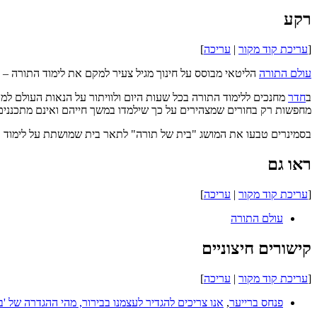
רקע
[
עריכת קוד מקור
|
עריכה
]
עולם התורה
הליטאי מבוסס על חינוך מגיל צעיר למקם את לימוד התורה –
ב
חדר
מחנכים ללימוד התורה בכל שעות היום ולוויתור על הנאות העולם למען
מחפשות רק בחורים שמצהירים על כך שילמדו במשך חייהם ואינם מתכננים
בסמינרים טבעו את המושג "בית של תורה" לתאר בית שמושתת על לימוד ת
ראו גם
[
עריכת קוד מקור
|
עריכה
]
עולם התורה
קישורים חיצוניים
[
עריכת קוד מקור
|
עריכה
]
פנחס ברייער
,
אנו צריכים להגדיר לעצמנו בבירור, מהי ההגדרה של 'ב