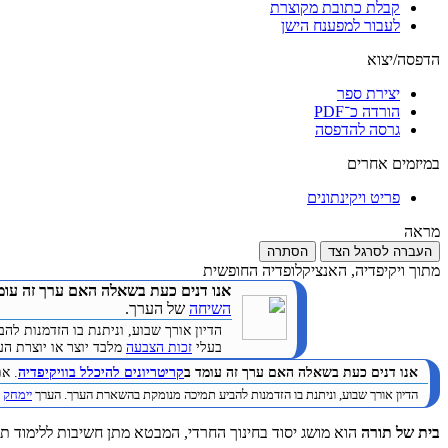
קבלת כתובת מקוצרת
לעבור למפענח הישן
הדפסה/יצוא
יצירת ספר
הורדה כ־PDF
גרסה להדפסה
במיזמים אחרים
פריט ויקינתונים
מראה
העברה לסרגל הצד
הסתרה
מתוך ויקיפדיה, האנציקלופדיה החופשית
אנו דנים כעת בשאלה האם ערך זה עומ
השיחה
של הערך.
הדיון אורך שבוע, וניתנת בו הזדמנות 
בעלי
זכות הצבעה
מלבד יוצר או יוצרת הערך. (
אנו דנים כעת בשאלה האם ערך זה עומד ב
קריטריונים להיכלל בוויקיפדיה
. א
הדיון אורך שבוע, וניתנת בו הזדמנות להביע תמיכה מנומקת בהשארת הערך. הערך
יימחק
ב
בית של תורה
הוא מושג יסוד בחינוך החרדי, המבטא מתן חשיבות ללימוד 