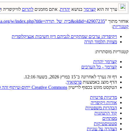
ערך זה הוא
קצרמר
בנושא
יהדות
. אתם מוזמנים
לתרום
לוויקיפדיה ו
ל
אוחזר מתוך "
https://he.wikipedia.org/w/index.php?title=בית_של_תורה&oldid=42907235
קטגוריות
:
ויקיפדיה: ערכים שמתקיים לגביהם דיון חשיבות אנציקלופדית
מצוות תלמוד תורה
קטגוריות מוסתרות:
קצרמר יהדות
קצרמר - כל הערכים
דף זה נערך לאחרונה ב־15 במרץ 2026, בשעה 12:16.
הדף מוצג באמצעות
פרסואיד
.
הטקסט מוגש בכפוף לרישיון
Creative Commons ייחוס-שיתוף זהה 4.0
מדיניות פרטיות
אודות ויקיפדיה
הבהרות משפטיות
קוד התנהגות
מפתחים
סטטיסטיקות
הצהרה על עוגיות