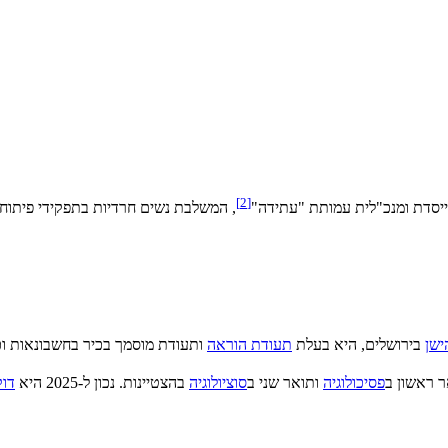
]
2
[
ייסדת ומנכ"לית עמותת "עתידה"
, המשלבת נשים חרדיות בתפקידי פיתוח 
ישן
בירושלים, היא בעלת
תעודת הוראה
ותעודת מוסמך בכיר בחשבונאות וכ
ר ראשון ב
פסיכולוגיה
ותואר שני ב
סוציולוגיה
בהצטיינות. נכון ל-2025 היא
דוק