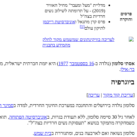
מדליית "מעל ומעבר" מחיל האוויר
(2019) - על תרומתה לשילוב נשים
פרסים
חרדיות בצה"ל
והוקרה
פרס קרן מתנאל ו
אוניברסיטת רייכמן
]
1
[
לתיקון עולם
אסתי סלומון
(נולדה ב-
16 בספטמבר
1977
) היא יזמת חברתית ישראלית, מ
בר-אילן
.
ביוגרפיה
[
עריכת קוד מקור
|
עריכה
]
סלומון נולדה בירושלים והתחנכה במערכת החינוך החרדית, למדה ב
סמינר ה
לאחר גיל 30 סיימה סלומון, ללא תעודת בגרות, ב
אוניברסיטה הפתוחה
, תוא
כשמחקרה מתמקד בנושא "תעסוקת נשים חרדיות בצה"ל".
סלומון נשואה ואם לארבעה בנים, ומתגוררת ב
בית שמש
.