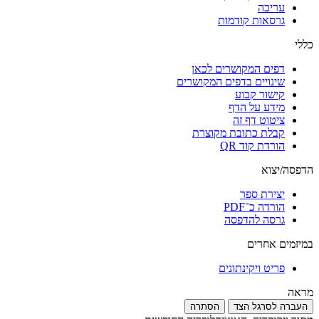
עריכה
גרסאות קודמות
כללי
דפים המקושרים לכאן
שינויים בדפים המקושרים
קישור קבוע
מידע על הדף
ציטוט דף זה
קבלת כתובת מקוצרת
הורדת קוד QR
הדפסה/יצוא
יצירת ספר
הורדה כ־PDF
גרסה להדפסה
במיזמים אחרים
פריט ויקינתונים
מראה
העברה לסרגל הצד
הסתרה