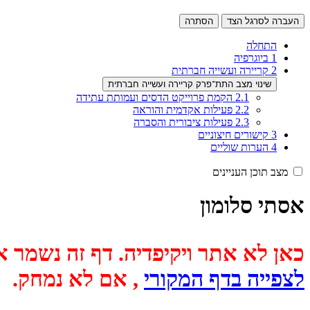
העברה לסרגל הצד
הסתרה
התחלה
1
ביוגרפיה
2
קריירה ועשייה חברתית
שינוי מצב התת־פרק קריירה ועשייה חברתית
2.1
הקמת פרוייקט הדסים ועמותת עתידה
2.2
פעילות אקדמית והוראה
2.3
פעילות ציבורית והסברה
3
קישורים חיצוניים
4
הערות שוליים
מצב תוכן העניינים
אסתי סלומון
כאן לא אתר ויקיפדיה. דף זה נשמר אוטומטית מכיוון שבתאריך
לצפייה בדף המקורי
, אם לא נמחק.