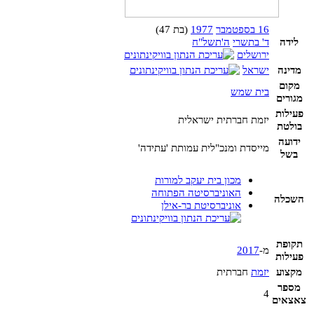
16 בספטמבר
1977
(בת 47)
לידה
ד' בתשרי
ה'תשל"ח
ירושלים
מדינה
ישראל
מקום
בית שמש
מגורים
פעילות
יזמת חברתית ישראלית
בולטת
ידועה
מייסדת ומנכ"לית עמותת 'עתידה'
בשל
מכון בית יעקב למורות
האוניברסיטה הפתוחה
השכלה
אוניברסיטת בר-אילן
תקופת
מ-
2017
פעילות
מקצוע
יזמת
חברתית
מספר
4
צאצאים