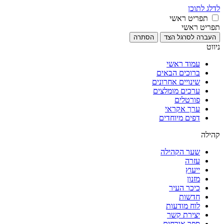
לדלג לתוכן
תפריט ראשי
תפריט ראשי
העברה לסרגל הצד
הסתרה
ניווט
עמוד ראשי
ברוכים הבאים
שינויים אחרונים
ערכים מומלצים
פורטלים
ערך אקראי
דפים מיוחדים
קהילה
שער הקהילה
עזרה
ייעוץ
מזנון
כיכר העיר
חדשות
לוח מודעות
יצירת קשר
ספר אורחים