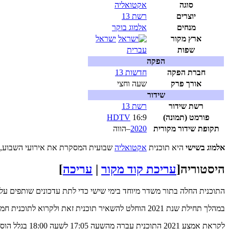
סוגה
אקטואליה
יוצרים
רשת 13
מנחים
אלמוג בוקר
ארץ מקור
ישראל
שפות
עברית
הפקה
חברת הפקה
חדשות 13
אורך פרק
שעה וחצי
שידור
רשת שידור
רשת 13
פורמט (תמונה)
16:9
HDTV
תקופת שידור
מקורית
2020
–הווה
אלמוג בשישי
היא תוכנית
אקטואליה
שבועית המסקרת את אירועי השבוע,
היסטוריה
[
עריכת קוד מקור
|
עריכה
]
התוכנית החלה בתור משדר מיוחד בימי שישי כדי לתת עדכונים שותפים על
במהלך תחילת שנת 2021 הוחלט להשאיר תוכנית זאת ולקרוא לתוכנית חמש-מהדורת שישי.
לקראת אמצע 2021 התוכנית עברה מהשעה 17:05 לשעה 18:00 בגלל הוספת התוכנית