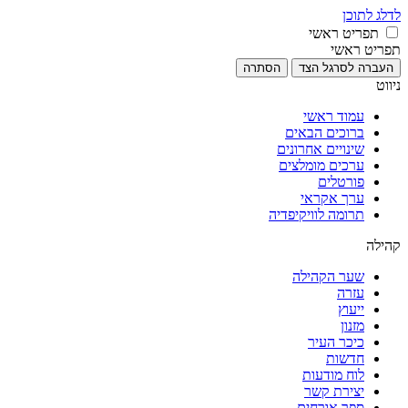
לדלג לתוכן
תפריט ראשי
תפריט ראשי
העברה לסרגל הצד
הסתרה
ניווט
עמוד ראשי
ברוכים הבאים
שינויים אחרונים
ערכים מומלצים
פורטלים
ערך אקראי
תרומה לוויקיפדיה
קהילה
שער הקהילה
עזרה
ייעוץ
מזנון
כיכר העיר
חדשות
לוח מודעות
יצירת קשר
ספר אורחים