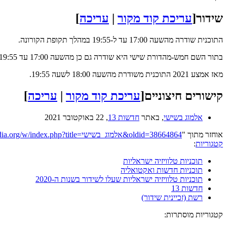
שידור
[
עריכת קוד מקור
|
עריכה
]
התוכנית שודרה מהשעה 17:00 עד ל-19:55 במהלך תקופת הקורונה.
בתור השם חמש-מהדורת שישי היא שודרה גם כן מהשעה 17:00 עד 19:55.
מאז אמצע 2021 התוכנית משודרת מהשעה 18:00 לשעה 19:55.
קישורים חיצוניים
[
עריכת קוד מקור
|
עריכה
]
אלמוג בשישי
, באתר
חדשות 13
, 22 באוקטובר 2021
אוחזר מתוך "
https://he.wikipedia.org/w/index.php?title=אלמוג_בשישי&oldid=38664864
קטגוריות
:
תוכניות טלוויזיה ישראליות
תוכניות חדשות ואקטואליה
תוכניות טלוויזיה ישראליות שעלו לשידור בשנות ה-2020
חדשות 13
רשת (זכיינית שידור)
קטגוריות מוסתרות: