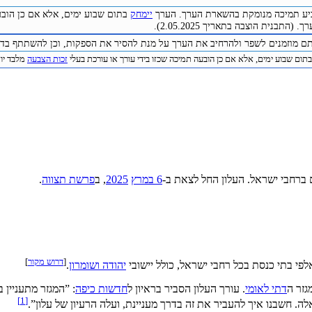
להביע תמיכה מנומקת בהשארת הערך. הערך
יימחק
בתום שבוע ימים, אלא אם כן הובע
התבנית הוצבה בתאריך 2.05.2025).
תם מוזמנים לשפר ולהרחיב את הערך על מנת להסיר את הספקות, וכן להשתתף בדיו
תום שבוע ימים, אלא אם כן הובעה תמיכה שכזו בידי עורך או עורכת בעלי
זכות הצבעה
מלבד יוצר 
ברחבי ישראל. העלון החל לצאת ב-
6 במרץ
2025
, ב
פרשת תצווה
.
[
דרוש מקור
]
יהודה ושומרון
.
גזר ה
דתי לאומי
. עורך העלון הסביר בראיון ל
חדשות כיפה
:
”המגזר מתעניין ב
]
1
[
. חשבנו איך להעביר את זה בדרך מעניינת, ועלה הרעיון של עלון”
.