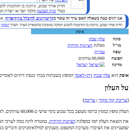
הדיון אורך שבוע, וניתנת בו הזדמנות 
בעלי
זכות הצבעה
מלבד יוצר או יוצרת הערך. (
אנו דנים כעת בשאלה האם ערך זה עומד ב
קריטריונים להיכלל בוויקיפדיה
. א
הדיון אורך שבוע, וניתנת בו הזדמנות להביע תמיכה מנומקת בהשארת הערך. הערך
יימחק
ב
אופק
סוגה
עלון שבת
מו"ל
מפלגת
הציונות הדתית
שפה
עברית
תפוצה
60,000 עותקים
מדינה
ישראל
אופק
הוא
עלון שבת
דתי-לאומי
המופץ בשבתות בבתי כנסת דתיים לאומיים 
על העלון
[
עריכת קוד מקור
|
עריכה
]
העלון מופץ כמגזין כרומו מעוצב בכל שבוע בימי שישי ב-60,000 עותקים, לאלפי בתי כנסת בכל רחבי ישראל, כולל יישובי
את הוצאת העלון יזמו במפלגת
הציונות הדתית
, במטרה לתת במה לערכי המ
שמעניינים את הציבור: מערכת המשפט, מענקים למילואימניקים ודברים כאלה