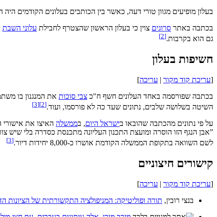
בעלון מופיעים מגוון טורי דעה, כאשר בין הכותבים בעלונים הקודמים היה 
בכתבה באתר
סרוגים
צוין כי בעלון הראשון שהצטרף לחבילת
עלוני השבת
ה
]
2
[
גם הוא בקרבות.
חשיפות בעלון
[
עריכת קוד מקור
|
עריכה
]
בכתבה שפורסמה באחד העלונים חשף ח"כ
צבי סוכות
את המנגנון בו מש
]
3
[
]
2
[
השיטה בשלושה שלבים, נתונים שעד כה לא פורסמו, ועוד.
על פי נתונים מהכתבה שהובאו ב
ישראל היום
, ב
ממשלה
האיצו את אישורי הב
”אבן הנגף הזו הוסרה ומועצת התכנון העליונה מתכנסת כסדרה בלי שיש צו
]
3
[
לשם השוואה בתקופת הממשלה הקודמת אושרו כ-8,000 יחידות דיור.
קישורים חיצוניים
[
עריכת קוד מקור
|
עריכה
]
בנצי רובין, ‏
תורה ופוליטיקה: המניפולציה התקשורתית של הציונות הדתי
מירב מורן
,
אלה עיתונים בעברית, עם חצי מילי