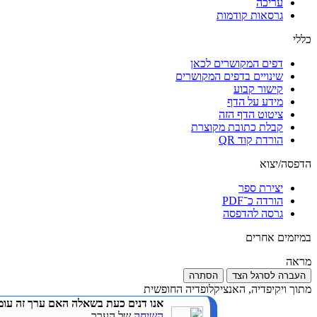
עריכה
גרסאות קודמות
כללי
דפים המקושרים לכאן
שינויים בדפים המקושרים
קישור קבוע
מידע על הדף
ציטוט הדף הזה
קבלת כתובת מקוצרת
הורדת קוד QR
הדפסה/יצוא
יצירת ספר
הורדה כ־PDF
גרסה להדפסה
במיזמים אחרים
מראה
העברה לסרגל הצד
הסתרה
מתוך ויקיפדיה, האנציקלופדיה החופשית
אנו דנים כעת בשאלה האם ערך זה עומ
השיחה
של הערך.