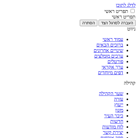
לדלג לתוכן
תפריט ראשי
תפריט ראשי
העברה לסרגל הצד
הסתרה
ניווט
עמוד ראשי
ברוכים הבאים
שינויים אחרונים
ערכים מומלצים
פורטלים
ערך אקראי
דפים מיוחדים
קהילה
שער הקהילה
עזרה
ייעוץ
מזנון
כיכר העיר
חדשות
לוח מודעות
יצירת קשר
ספר אורחים