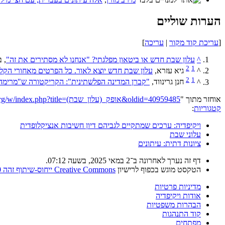
הערות שוליים
[
עריכת קוד מקור
|
עריכה
]
^
עלון שבת חדש או ביטאון מפלגתי? "אנחנו לא מסתירים את זה"
, 
2
1
^
גיא עזרא, ‏
עלון שבת חדש יוצא לאור. כל הפרטים מאחורי הקל
2
1
^
חנן גרינווד,
"קברן המדינה הפלשתינית": הקריקטורה ש"מרימה"
אוחזר מתוך "
https://he.wikipedia.org/w/index.php?title=אופק_(עלון_שבת)&oldid=40959485
קטגוריות
:
ויקיפדיה: ערכים שמתקיים לגביהם דיון חשיבות אנציקלופדית
עלוני שבת
ציונות דתית: עיתונים
דף זה נערך לאחרונה ב־2 במאי 2025, בשעה 07:12.
הטקסט מוגש בכפוף לרישיון
Creative Commons ייחוס-שיתוף זהה 4.0
מדיניות פרטיות
אודות ויקיפדיה
הבהרות משפטיות
קוד התנהגות
מפתחים