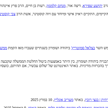
הרב
יהושע שפירא
, דיצה אור,
מנחם קלמנזון
, רעות בן חיים, הרב פרץ איינהורן
קיימים, התקיים ראיון אישי ומיוחד עם זיוה קוסטינר, אשת הרב
צבי קוסטינ
תמש השר
בצלאל סמוטריץ'
ביהודה ושומרון בשנתיים שעברו מאז הקמת
ממשל
נייה ביהודה ושומרון, בין היתר באמצעות ביטול החלטת הממשלה שקבעה כי כ
רך בהכרזות מדיניות. באתר האינטרנט של 'שלום עכשיו', אם תהיתם, כועסי
ת | בנצי רובין
, באתר
מעריב אונליין
, 10 במרץ 2025
ון קוראים, שאתם לא יודעים עליהם כלום
, באתר
הארץ
, 9 באפריל 2025