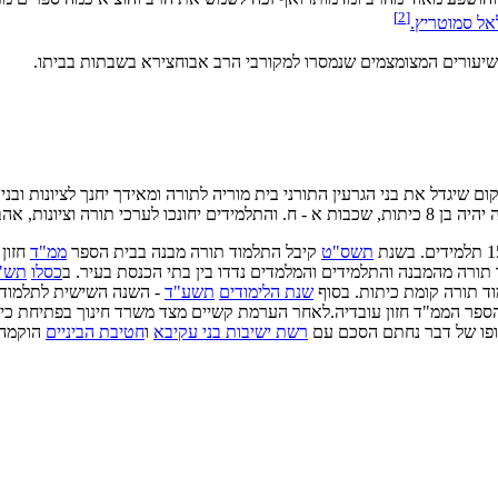
]
2
[
אל סמוטריץ.
יעורים המצומצמים שנמסרו למקורבי הרב אבוחצירא בשבתות בביתו.
שיגדל את בני הגרעין התורני בית מוריה לתורה ומאידך יחנך לציונות ובני
יונות, אהבת העם והארץ ברוח ישיבת
תשס"ט
קיבל התלמוד תורה מבנה בבית הספר
ממ"ד
חזון
ורה מהמבנה והתלמידים והמלמדים נדדו בין בתי הכנסת בעיר. ב
כסלו
תש"
 תורה קומת כיתות. בסוף
שנת הלימודים
תשע"ד
- השנה השישית לתלמוד ת
הספר הממ"ד חזון עובדיה.לאחר הערמת קשיים מצד משרד חינוך בפתיחת כיתה
סופו של דבר נחתם הסכם עם
רשת ישיבות בני עקיבא
ו
חטיבת הביניים
הוקמה 