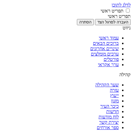
לדלג לתוכן
תפריט ראשי
תפריט ראשי
העברה לסרגל הצד
הסתרה
ניווט
עמוד ראשי
ברוכים הבאים
שינויים אחרונים
ערכים מומלצים
פורטלים
ערך אקראי
קהילה
שער הקהילה
עזרה
ייעוץ
מזנון
כיכר העיר
חדשות
לוח מודעות
יצירת קשר
ספר אורחים