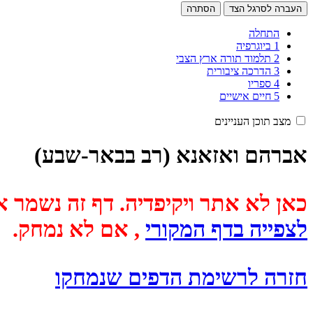
העברה לסרגל הצד
הסתרה
התחלה
1
ביוגרפיה
2
תלמוד תורה ארץ הצבי
3
הדרכה ציבורית
4
ספריו
5
חיים אישיים
מצב תוכן העניינים
אברהם ואזאנא (רב בבאר-שבע)
כאן לא אתר ויקיפדיה. דף זה נשמר אוטומטית מכיוון שבתאריך
לצפייה בדף המקורי
, אם לא נמחק.
חזרה לרשימת הדפים שנמחקו