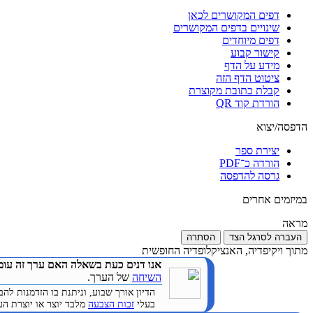
דפים המקושרים לכאן
שינויים בדפים המקושרים
דפים מיוחדים
קישור קבוע
מידע על הדף
ציטוט הדף הזה
קבלת כתובת מקוצרת
הורדת קוד QR
הדפסה/יצוא
יצירת ספר
הורדה כ־PDF
גרסה להדפסה
במיזמים אחרים
מראה
העברה לסרגל הצד
הסתרה
מתוך ויקיפדיה, האנציקלופדיה החופשית
אנו דנים כעת בשאלה האם ערך זה עומ
השיחה
של הערך.
הדיון אורך שבוע, וניתנת בו הזדמנות 
בעלי
זכות הצבעה
מלבד יוצר או יוצרת הערך. (