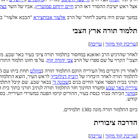
אצל ראש ישיבת ההסדר דאז הרב
חיים ירוחם סמוטריץ
, אביו של השר
בצל
במשך שנים היה נחשב ל'חוזר' של הרב
אלעזר אבוחצירא
"הבבא אלעזר" בש
תלמוד תורה ארץ הצבי
[
עריכת קוד מקור
|
עריכה
]
לאחר שהרגיש הרב ואזאנא במחסור בתלמוד תורה ציוני בעיר באר שבע. מקום 
הצבי" הקרוי על שם ספרו של הרב
צבי יהודה קוק
. על פי חזונו תלמוד התורה יהיה בן 8 כיתות, שכבות א - ח. והתלמידים יחונכו לערכי תורה וצ
לאחר דין ודברים מול העירייה הוקם התלמוד תורה ב
מקלט
תחת ביתו עם 15 תלמידים. בשנת
לתלמוד תורה לאחר היבחרו של
רוביק דנילוביץ'
לראש העיר, הוצא התלמוד ת
תורני בבית הספר אוצר החיים בנים ב
שכונה ד'
בבאר שבע. שם קיבל התלמוד
עיריית באר שבע
ומשרד החינוך חזר התלמוד תורה לנתיב תורני בתוך בית 
כ
מחנך
הכיתה בבתי כנסת בעיר, ההורים קיימו הפגנה במשרדי העירייה. ב
קודש.
כיום התלמוד תורה מונה כ130 תלמידים.
הדרכה ציבורית
[
עריכת קוד מקור
|
עריכה
]