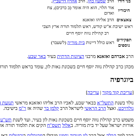
בני דורו
הרב
שמעון כהן
, הרב
אהרון דרשביץ
,
אור הלוי, הוא היה אומר (ב כרכים), צח
חיבוריו
ואדום
צאצאים
הרב אליהו ואזאנא
ראש ישיבת א"ש קודש, ראש תלמוד תורה ארץ הצבי
רב קהילת נווה יוסף חיים
תפקידים
ראש כולל דיינות
בית מוריה
(לשעבר)
נוספים
הרב
אברהם ואזאנא
מרבני
הציונות הדתית
בעיר
באר שבע
.
מכהן כרב קהילת נווה יוסף חיים בשכונת נאות לון, עומד בראש תלמוד תור
ביוגרפיה
[
עריכת קוד מקור
|
עריכה
]
נולד בשנת
התשל"א
בבאר שבע, לאביו הרב אליהו ואזאנא מראשי
תנועת 
גולדויכט
, ואצל
הרב הראשי
לישראל הרב
קלמן בר
שהיה אז
ר"מ
בישיבה.
משמש כרב קהילת נווה יוסף חיים בשכונת נאות לון בעיר, ועד לשנת
תש"ע
ש
אורות ישראל שעל יד בית מוריה. ב
אלול
תשס"ח
הקים את תלמוד תורה ארץ
הרב למד
קבלה
אצל הרב
לוי סעדיה נחמני
מגדולי ה
מקובלים
ב
ירושלים
דאז ו