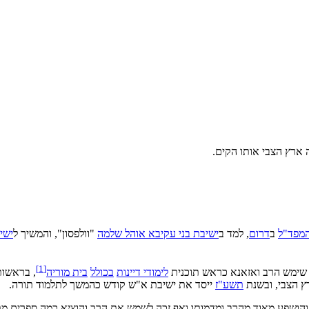
ה ארץ הצבי אותו הקים.
המפד"ל
ב
דרום
, למד ב
ישיבת בני עקיבא אוהל שלמה
"וולפסון", והמשיך ל
ישי
]
1
[
ימש הרב ואזאנא כראש תוכנית
לימודי דיינות
בכולל
בית מוריה
, בראשות
 הצבי, ובשנת
תשע"ז
ייסד את ישיבת א"ש קודש כהמשך לתלמוד תורה.
הושפע מאוד מהרב ומדמותו ואף זכה לשמש את הרב והוציא כמה ספרים מתורת