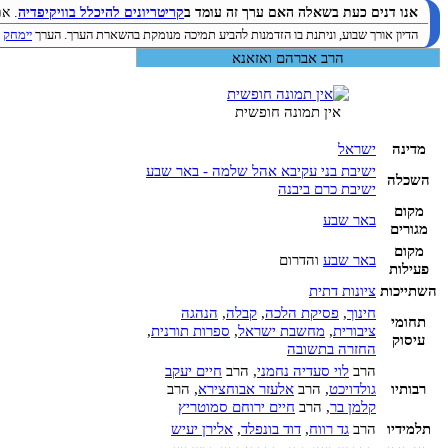
אנו דנים כעת בשאלה האם ערך זה עומד ב
קריטריונים להיכלל בוויקיפדיה
. א
הדיון אורך שבוע, וניתנת בו הזדמנות להביע תמיכה מנומקת בהשארת הערך. הערך
יימחק
ב
הרב אברהם ואזאנא
אין תמונה חופשית
מדינה
ישראל
ישיבת בני עקיבא אהל שלמה - באר שבע
השכלה
ישיבת כרם ביבנה
מקום
באר שבע
מגורים
מקום
באר שבע
והדרום
פעילות
השתייכות
ציונות דתית
חינוך
,
פסיקת הלכה
,
קבלה
,
הנהגה
תחומי
ציבורית
,
מחשבת ישראל
,
ספרות תורנית
,
עיסוק
החזרה בתשובה
הרב
לוי סעדיה נחמני
, הרב
חיים יעקב
רבותיו
גולדויכט
, הרב
אלעזר אבוחצירא
, הרב
קלמן בר
, הרב
חיים ירוחם סמוטריץ
תלמידיו
הרב
גד רווח
,
דוד בונפלד
,
אלירן יעיש